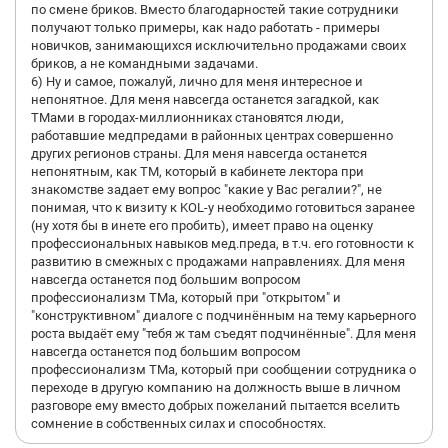
по смене бриков. Вместо благодарностей такие сотрудники
получают только примеры, как надо работать - примеры
новичков, занимающихся исключительно продажами своих
бриков, а не командными задачами.
6) Ну и самое, пожалуй, лично для меня интересное и
непонятное. Для меня навсегда останется загадкой, как
ТМами в городах-миллионниках становятся люди,
работавшие медпредами в районных центрах совершенно
других регионов страны. Для меня навсегда останется
непонятным, как ТМ, который в кабинете лектора при
знакомстве задает ему вопрос "какие у Вас регалии?", не
понимая, что к визиту к KOL-у необходимо готовиться заранее
(ну хотя бы в инете его пробить), имеет право на оценку
профессиональных навыков мед.преда, в т.ч. его готовности к
развитию в смежных с продажами направлениях. Для меня
навсегда останется под большим вопросом
профессионализм ТМа, который при "открытом" и
"конструктивном" диалоге с подчинённым на тему карьерного
роста выдаёт ему "тебя ж там съедят подчинённые". Для меня
навсегда останется под большим вопросом
профессионализм ТМа, который при сообщении сотрудника о
переходе в другую компанию на должность выше в личном
разговоре ему вместо добрых пожеланий пытается вселить
сомнение в собственных силах и способностях.