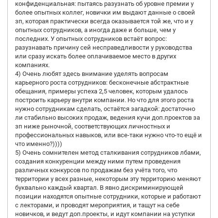
конфиденциальная: пытаясь разузнать об уровне премии у
более опытных коллег, новички им выдают данные о своей
зп, которая практически всегда оказывается той же, что и у
опытных сотрудников, а иногда даже и больше, чем у
последних. У опытных сотрудников встаёт вопрос:
разузнавать причину сей несправедливости у руководства
или сразу искать более оплачиваемое место в других
компаниях.
4) Очень любят здесь внимание уделять вопросам
карьерного роста сотрудников: бесконечные абстрактные
обещания, примеры успеха 2,5 человек, которым удалось
построить карьеру внутри компании. Но что для этого роста
нужно сотрудникам сделать, остаётся загадкой: достаточно
ли стабильно высоких продаж, ведения кучи доп.проектов за
зп ниже рыночной, соответствующих личностных и
профессиональных навыков, или все-таки нужно что-то ещё и
что именно?))))
5) Очень сомнителен метод сталкивания сотрудников лбами,
создания конкуренции между ними путем проведения
различных конкурсов по продажам без учёта того, что
территории у всех разные, некоторым эту территорию меняют
буквально каждый квартал. В явно дискриминирующей
позиции находятся опытные сотрудники, которые и работают
с лекторами, и проводят мероприятия, и тащут на себе
новичков, и ведут доп.проекты, и идут компании на уступки