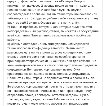
одну зп, оффер тебе присылают на мЕньшую. Бонусы
приходят только через 2 месяца после зыкрытия квартала.
Редкая индексация на 2 копейки в лучшем случае
сопровождается словами "вот мы такие хорошие соизволили
тебе поднять зп", в худшем добавят тебе к ежедневному плану
визитов ещё 2 визита, будешь делать не 14, а 16).
2) Личные проблемы сотрудников, которые выуживаются
непосредственным руководителем, выносятся на обсуждение
всей компании. Зато успешно замалчиваются проблемы
рабочие.
3) Очень любят здесь внимание уделять коммерческой
тайне, вопросам конфиденциальности. Очень много
разговоров чуть ли не вплоть до угроз сотрудникам, прям
очень строго. Но сама компания со своей стороны не
прикладывает практически никаких усилий для сохранения
этой коммерческой тайны, спрос почему-то только с рядовых
сотрудников. Во-первых, корпоративные ноутбуки
предоставляются далеко не всем полевым сотрудникам.
Планшеты к принтерам не подключаются, а промо, в т.ч. по
лончевым препаратам, присылаются в штучном экземпляре.
Во-вторых, с корпоративной почты не отправляются письма
на некорпоративные почтовые ящики. Через какую почту
отправлять слайды лекторам, остаётся загадкой. Ну и в-
третьих, видимо, недостаточно ТМы информируют своих
новых сотрудников о том, что уровень зп - информация