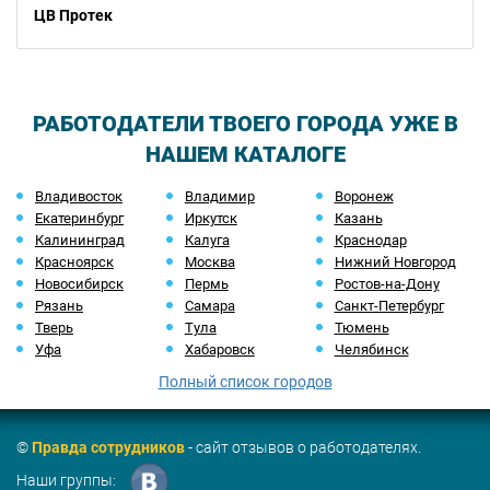
ЦВ Протек
РАБОТОДАТЕЛИ ТВОЕГО ГОРОДА УЖЕ В
НАШЕМ КАТАЛОГЕ
Владивосток
Владимир
Воронеж
Екатеринбург
Иркутск
Казань
Калининград
Калуга
Краснодар
Красноярск
Москва
Нижний Новгород
Новосибирск
Пермь
Ростов-на-Дону
Рязань
Самара
Санкт-Петербург
Тверь
Тула
Тюмень
Уфа
Хабаровск
Челябинск
Полный список городов
©
Правда сотрудников
- сайт отзывов о работодателях.
Наши группы: