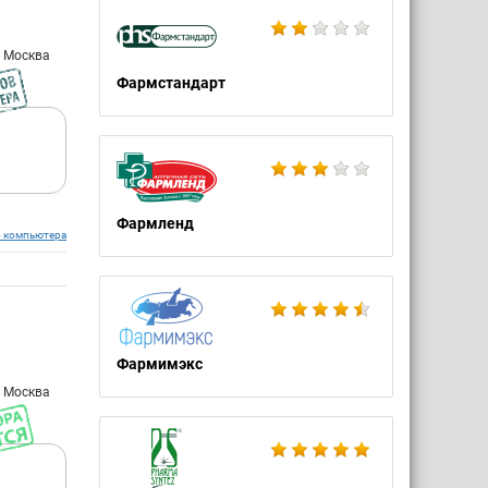
: Москва
Фармстандарт
Фармленд
о компьютера
Фармимэкс
: Москва