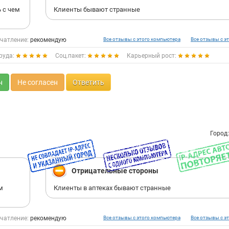
ь с чем
Клиенты бывают странные
чатление:
рекомендую
Все отзывы с этого компьютера
Все отзывы с эт
руда:
Соц.пакет:
Карьерный рост:
н
Не согласен
Ответить
Город
Отрицательные стороны
м
Клиенты в аптеках бывают странные
чатление:
рекомендую
Все отзывы с этого компьютера
Все отзывы с эт