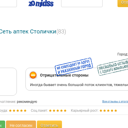
Отп
Сеть аптек Столички
(83)
Город
Отрицательные стороны
Иногда бывает очень большой поток клиентов, тяжелы
чатление:
рекомендую
Все отзывы с этог
руда:
Соц.пакет:
Карьерный рост:
н
Не согласен
Ответить