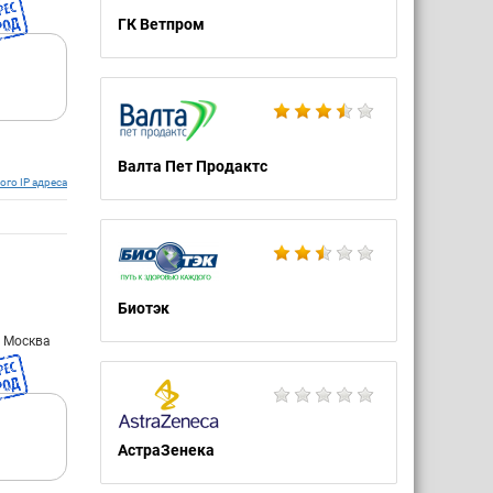
ГК Ветпром
Валта Пет Продактс
ого IP адреса
Биотэк
: Москва
АстраЗенека