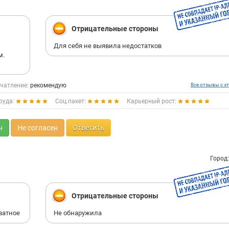
Отрицательные стороны
Для себя не выявила недостатков
м.
чатление:
рекомендую
Все отзывы с эт
руда:
Соц.пакет:
Карьерный рост:
н
Не согласен
Ответить
Город
Отрицательные стороны
ватное
Не обнаружила