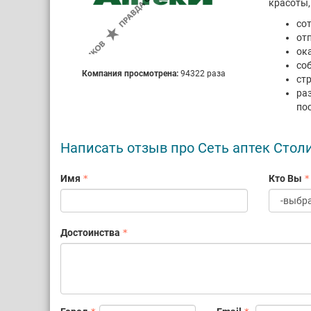
красоты,
со
от
ок
со
Компания просмотрена:
94322 раза
ст
ра
по
Написать отзыв про Сеть аптек Стол
Имя
Кто Вы
Достоинства