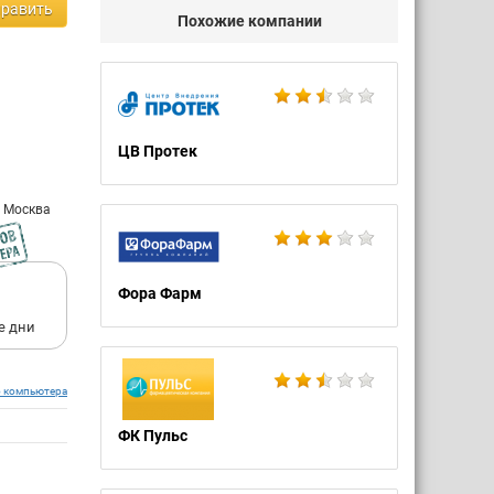
равить
Похожие компании
ЦВ Протек
: Москва
Фора Фарм
е дни
о компьютера
ФК Пульс