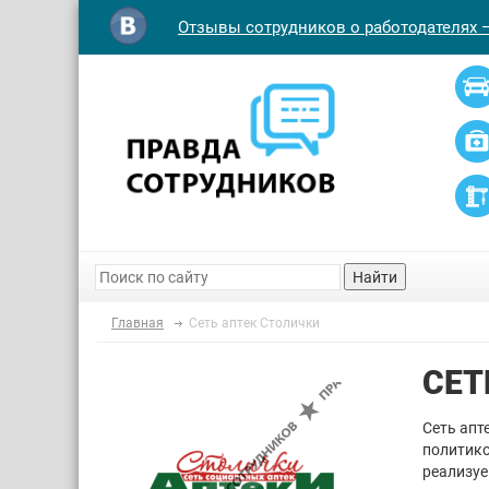
Отзывы сотрудников о работодателях 
Найти
Главная
Сеть аптек Столички
СЕТ
Сеть апт
политико
реализуе