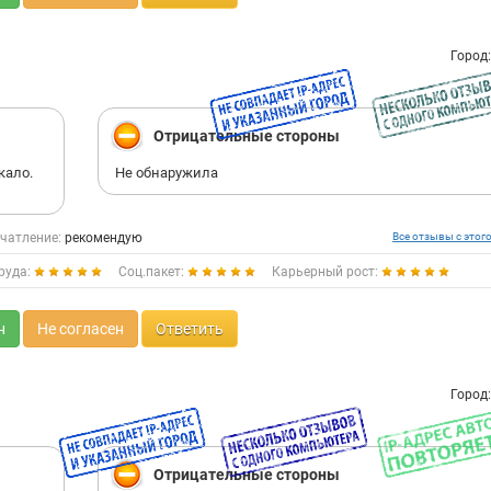
Город
Отрицательные стороны
кало.
Не обнаружила
чатление:
рекомендую
Все отзывы с этог
руда:
Соц.пакет:
Карьерный рост:
н
Не согласен
Ответить
Город
Отрицательные стороны