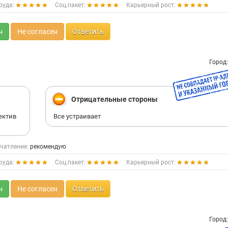
руда:
Соц.пакет:
Карьерный рост:
н
Не согласен
Ответить
Город
Отрицательные стороны
ектив
Все устраивает
чатление:
рекомендую
руда:
Соц.пакет:
Карьерный рост:
н
Не согласен
Ответить
Город