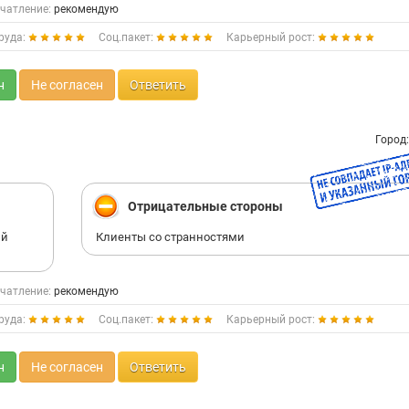
чатление:
рекомендую
руда:
Соц.пакет:
Карьерный рост:
н
Не согласен
Ответить
Город
Отрицательные стороны
ый
Клиенты со странностями
чатление:
рекомендую
руда:
Соц.пакет:
Карьерный рост:
н
Не согласен
Ответить