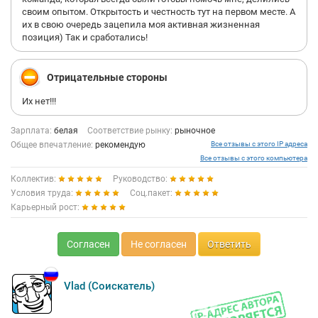
своим опытом. Открытость и честность тут на первом месте. А
их в свою очередь зацепила моя активная жизненная
позиция) Так и сработались!
Отрицательные стороны
Их нет!!!
Зарплата:
белая
Соответствие рынку:
рыночное
Общее впечатление:
рекомендую
Все отзывы с этого IP адреса
Все отзывы с этого компьютера
Коллектив:
Руководство:
Условия труда:
Соц.пакет:
Карьерный рост:
Согласен
Не согласен
Ответить
Vlad (Соискатель)