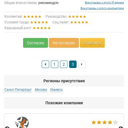
Общее впечатление:
рекомендую
Все отзывы с этого IP адреса
Все отзывы с этого компьютера
Коллектив:
Руководство:
Условия труда:
Соц.пакет:
Карьерный рост:
Согласен
Не согласен
Ответить
1
2
3
Регионы присутствия
Санкт-Петербург
Москва
Ижевск
Похожие компании
Аб