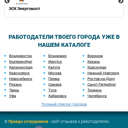
ЭСК Энергомост
РАБОТОДАТЕЛИ ТВОЕГО ГОРОДА УЖЕ В
НАШЕМ КАТАЛОГЕ
Владивосток
Владимир
Воронеж
Екатеринбург
Иркутск
Казань
Калининград
Калуга
Краснодар
Красноярск
Москва
Нижний Новгород
Новосибирск
Пермь
Ростов-на-Дону
Рязань
Самара
Санкт-Петербург
Тверь
Тула
Тюмень
Уфа
Хабаровск
Челябинск
Полный список городов
©
Правда сотрудников
- сайт отзывов о работодателях.