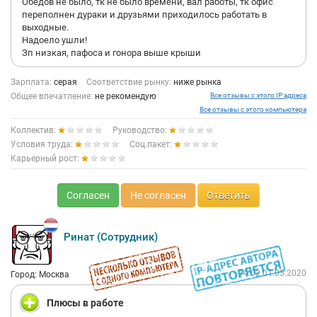
Обедов не было, тк не было времени, вал работы, тк офис
переполнен дураки и друзьями приходилось работать в
выходные.
Надоело ушли!
Зп низкая, пафоса и гонора выше крыши
Зарплата:
серая
Соответствие рынку:
ниже рынка
Общее впечатление:
не рекомендую
Все отзывы с этого IP адреса
Все отзывы с этого компьютера
Коллектив:
Руководство:
Условия труда:
Соц.пакет:
Карьерный рост:
Согласен
Не согласен
Ответить
Ринат (Сотрудник)
14:02 01.05.2020
Город: Москва
Плюсы в работе