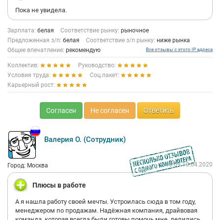
Пока не увидела.
Зарплата:
белая
Соответствие рынку:
рыночное
Предложенная з/п:
белая
Соответствие з/п рынку:
ниже рынка
Общее впечатление:
рекомендую
Все отзывы с этого IP адреса
Коллектив:
Руководство:
Условия труда:
Соц.пакет:
Карьерный рост:
Согласен
Не согласен
Ответить
Валерия О. (Сотрудник)
15:59 10.04.2020
Город: Москва
Плюсы в работе
А я нашла работу своей мечты. Устроилась сюда в том году,
менеджером по продажам. Надёжная компания, драйвовая
команда, которая всегда были готовы помочь мне, делились