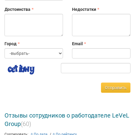
Широкие возможности личностного и карьерного роста;
Достоинства
Недостатки
Скидки на услуги Компании;
Корпоративная мобильная связь, интернет.
Город
Email
Отправить
Отзывы сотрудников о работодателе LeVeL
Group
(60)
Сортировать:
По дате
По рейтингу