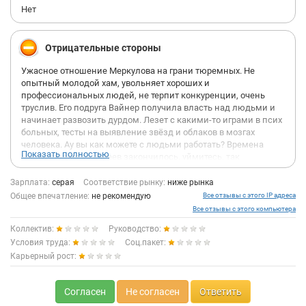
Нет
Отрицательные стороны
Ужасное отношение Меркулова на грани тюремных. Не
опытный молодой хам, увольняет хороших и
профессиональных людей, не терпит конкуренции, очень
труслив. Его подруга Вайнер получила власть над людьми и
начинает развозить дурдом. Лезет с какими-то играми в псих
больных, тесты на выявление звёзд и облаков в мозгах
человека. Ау вы как можете с людьми работать? Времена
Показать полностью
мести людям за евреев закончилось, уймитесь, так
недопустимо вести себя, вы еврейка но вам не даёт право так
извращённо унижать и оскорблять людей. Лечите голову
Зарплата:
серая
Соответствие рынку:
ниже рынка
Анна, вам надо пройти курс в клиники рехарт. Какой-то хаус в
Общее впечатление:
не рекомендую
Все отзывы с этого IP адреса
ее отделе, девочки явно туповаты даже для работы на
Все отзывы с этого компьютера
телефоне. Тонна не нужных бумаг, ошибки в каждый строчки.
Коллектив:
Руководство:
Ребята предупреждаю кадровики делают орфографические
Условия труда:
ошибки в ТРУДОВЫХ КНИЖКАХ проверяете, Анечка кружится
Соц.пакет:
и ржёт со своими еврейско-нацисткими играми!
Карьерный рост:
Когда эту дуру уволят и возьмут хороших специалистов. Этот
дурдом должен кончится! Вайнер явно не наигралась в
Согласен
Не согласен
Ответить
детстве, сейчас открывается на компании.