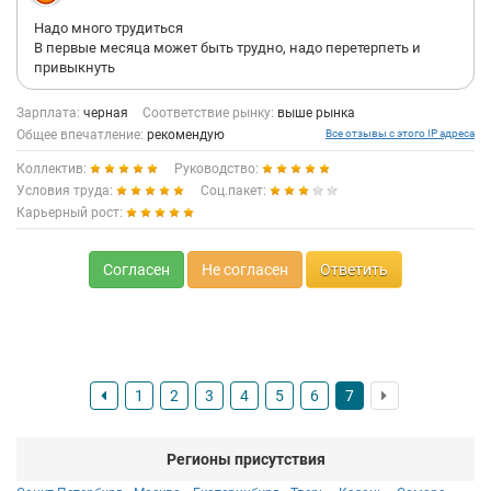
Надо много трудиться
В первые месяца может быть трудно, надо перетерпеть и
привыкнуть
Зарплата:
черная
Соответствие рынку:
выше рынка
Общее впечатление:
рекомендую
Все отзывы с этого IP адреса
Коллектив:
Руководство:
Условия труда:
Соц.пакет:
Карьерный рост:
Согласен
Не согласен
Ответить
1
2
3
4
5
6
7
Регионы присутствия