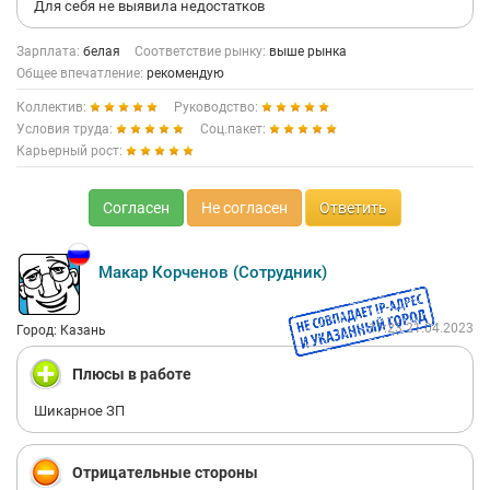
Для себя не выявила недостатков
Зарплата:
белая
Соответствие рынку:
выше рынка
Общее впечатление:
рекомендую
Коллектив:
Руководство:
Условия труда:
Соц.пакет:
Карьерный рост:
Согласен
Не согласен
Ответить
Макар Корченов (Сотрудник)
17:23 21.04.2023
Город: Казань
Плюсы в работе
Шикарное ЗП
Отрицательные стороны