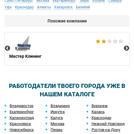
Санкт-Петербург
Москва
Екатеринбург
Тверь
Казань
Самара
Уфа
Краснодар
Алматы
Хабаровск
Белебей
Похожие компании
AM
Мастер Клининг
РАБОТОДАТЕЛИ ТВОЕГО ГОРОДА УЖЕ В
НАШЕМ КАТАЛОГЕ
Владивосток
Владимир
Воронеж
Екатеринбург
Иркутск
Казань
Калининград
Калуга
Краснодар
Красноярск
Москва
Нижний Новгород
Новосибирск
Пермь
Ростов-на-Дону