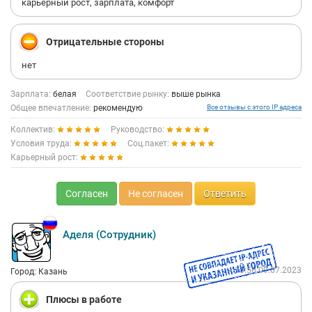
карьерный рост, зарплата, комфорт
Отрицательные стороны
нет
Зарплата:
белая
Соответствие рынку:
выше рынка
Общее впечатление:
рекомендую
Все отзывы с этого IP адреса
Коллектив:
Руководство:
Условия труда:
Соц.пакет:
Карьерный рост:
Согласен
Не согласен
Ответить
Аделя (Сотрудник)
18:56 09.07.2023
Город: Казань
Плюсы в работе