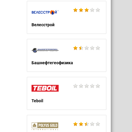
Велесстрой
Башнефтегеофизика
Teboil