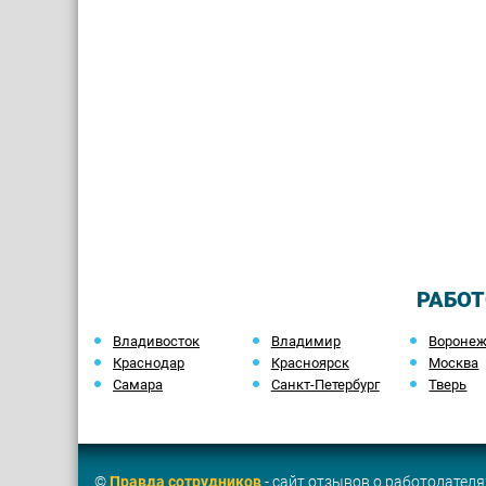
РАБОТ
Владивосток
Владимир
Вороне
Краснодар
Красноярск
Москва
Самара
Санкт-Петербург
Тверь
©
Правда сотрудников
- сайт отзывов о работодателя