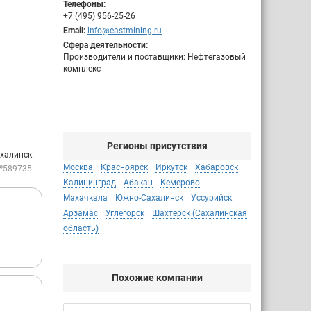
Телефоны:
+7 (495) 956-25-26
Email:
info@eastmining.ru
Сфера деятельности:
Производители и поставщики: Нефтегазовый
комплекс
Регионы присутствия
халинск
Москва
Красноярск
Иркутск
Хабаровск
№589735
Калининград
Абакан
Кемерово
Махачкала
Южно-Сахалинск
Уссурийск
Арзамас
Углегорск
Шахтёрск (Сахалинская
область)
Похожие компании