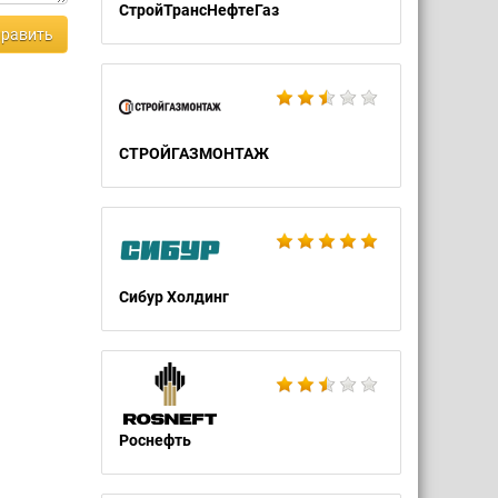
СтройТрансНефтеГаз
равить
СТРОЙГАЗМОНТАЖ
Сибур Холдинг
Роснефть