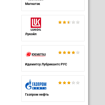
Магнатэк
Лукойл
Идемитсу Лубрикантс РУС
Газпром нефть