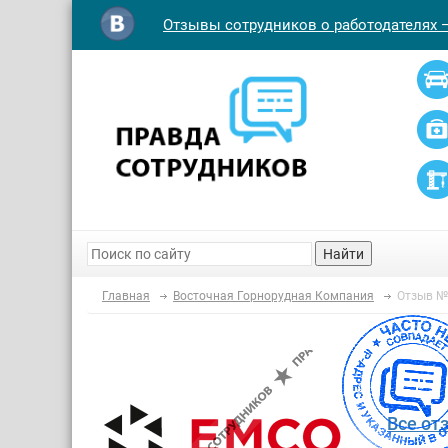
Отзывы сотрудников о работодателях 
Найти
Главная
Восточная Горнорудная Компания
Отзыв №
Все от