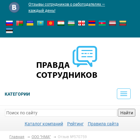
Отзывы сотрудников о работодателях —
каждый день!
КАТЕГОРИИ
Toggle
navigati
Найти
Каталог компаний
Рейтинг
Правила сайта
Главная
ООО “НМА”
Отзыв №570759