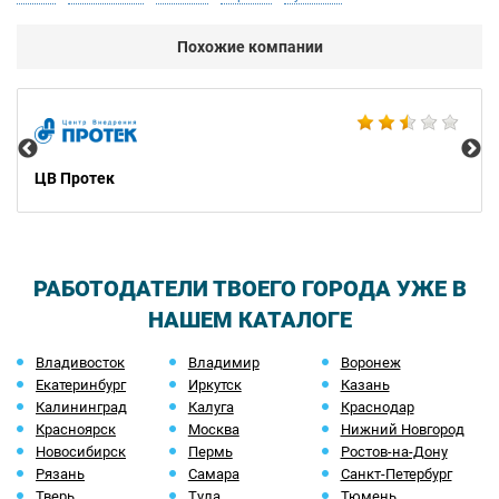
Похожие компании
All
ЦВ Протек
РАБОТОДАТЕЛИ ТВОЕГО ГОРОДА УЖЕ В
НАШЕМ КАТАЛОГЕ
Владивосток
Владимир
Воронеж
Екатеринбург
Иркутск
Казань
Калининград
Калуга
Краснодар
Красноярск
Москва
Нижний Новгород
Новосибирск
Пермь
Ростов-на-Дону
Рязань
Самара
Санкт-Петербург
Тверь
Тула
Тюмень