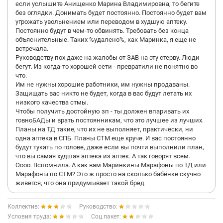
если услышите Анищенко Марина Владимировна, то бегите
без оглядки. Донимать будет постоянно. Постоянно будет вам
угрожать увольнением или переводом в худшую аптеку.
Постоянно будут в чем-то обвинять. Требовать без конца
объяснительные. Таких %удалено%, как Маринка, я еще не
встречала.
Руководству пох даже на жалобы от ЗАВ на эту стерву. Люди
бегут. Из когда-то хорошей сети - превратили не понятно во
что.
Им не нужны хорошие работники, им нужны продаваны.
Защищать вас никто не будет, когда в вас будут летать их
низкого качества стмы.
Чтобы получить достойную зп - ты должен впаривать их
говноБАДы и врать постоянникам, что это лучшее из лучших.
Планы на ТД такие, что их не выполняет, практически, ни
одна аптека в СПБ. Планы СТМ еще круче. И вас постоянно
будут тукать по голове, даже если вы почти выполнили план,
что вы самая худшая аптека из аптек. А так говорят всем.
Оооо. Вспомнила. А как вам Маринкины Марафоны по ТД или
Марафоны по СТМ? Это ж просто на сколько бабёнке скучно
живется, что она придумывает такой бред
Коллектив:
Руководство:
Условия труда:
Соц.пакет: