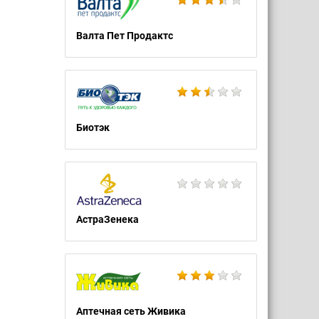
Валта Пет Продактс
Биотэк
АстраЗенека
Аптечная сеть Живика