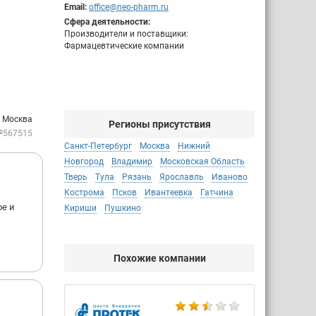
Email:
office@neo-pharm.ru
Сфера деятельности:
Производители и поставщики:
Фармацевтические компании
: Москва
Регионы присутствия
№567515
Санкт-Петербург
Москва
Нижний
Новгород
Владимир
Московская Область
Тверь
Тула
Рязань
Ярославль
Иваново
Кострома
Псков
Ивантеевка
Гатчина
е и
Кириши
Пушкино
Похожие компании