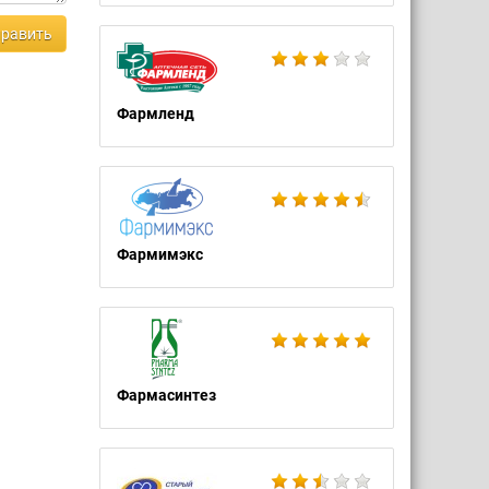
равить
Фармленд
Фармимэкс
Фармасинтез