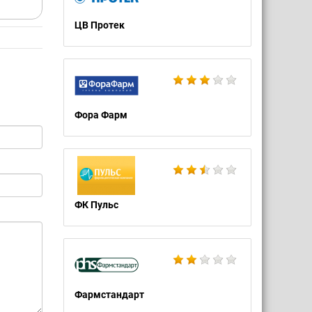
ЦВ Протек
Фора Фарм
ФК Пульс
Фармстандарт