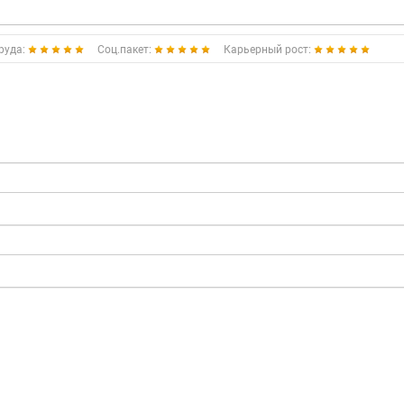
руда:
Соц.пакет:
Карьерный рост: