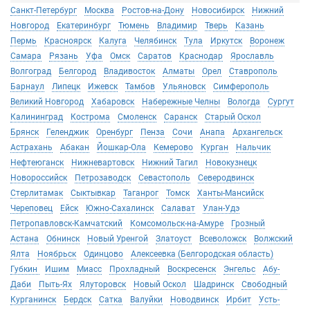
Санкт-Петербург
Москва
Ростов-на-Дону
Новосибирск
Нижний
Новгород
Екатеринбург
Тюмень
Владимир
Тверь
Казань
Пермь
Красноярск
Калуга
Челябинск
Тула
Иркутск
Воронеж
Самара
Рязань
Уфа
Омск
Саратов
Краснодар
Ярославль
Волгоград
Белгород
Владивосток
Алматы
Орел
Ставрополь
Барнаул
Липецк
Ижевск
Тамбов
Ульяновск
Симферополь
Великий Новгород
Хабаровск
Набережные Челны
Вологда
Сургут
Калининград
Кострома
Смоленск
Саранск
Старый Оскол
Брянск
Геленджик
Оренбург
Пенза
Сочи
Анапа
Архангельск
Астрахань
Абакан
Йошкар-Ола
Кемерово
Курган
Нальчик
Нефтеюганск
Нижневартовск
Нижний Тагил
Новокузнецк
Новороссийск
Петрозаводск
Севастополь
Северодвинск
Стерлитамак
Сыктывкар
Таганрог
Томск
Ханты-Мансийск
Череповец
Ейск
Южно-Сахалинск
Салават
Улан-Удэ
Петропавловск-Камчатский
Комсомольск-на-Амуре
Грозный
Астана
Обнинск
Новый Уренгой
Златоуст
Всеволожск
Волжский
Ялта
Ноябрьск
Одинцово
Алексеевка (Белгородская область)
Губкин
Ишим
Миасс
Прохладный
Воскресенск
Энгельс
Абу-
Даби
Пыть-Ях
Ялуторовск
Новый Оскол
Шадринск
Свободный
Курганинск
Бердск
Сатка
Валуйки
Новодвинск
Ирбит
Усть-