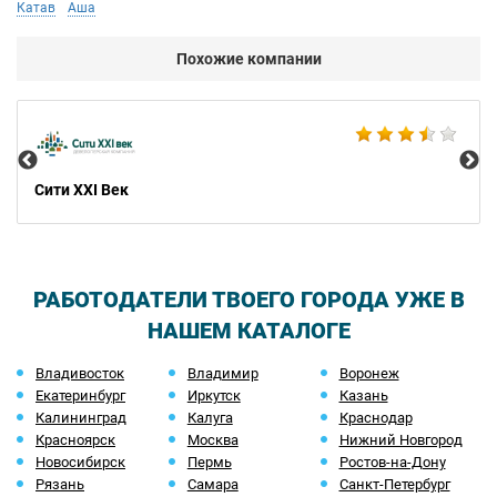
Катав
Аша
Похожие компании
Ci
Сити XXI Век
РАБОТОДАТЕЛИ ТВОЕГО ГОРОДА УЖЕ В
НАШЕМ КАТАЛОГЕ
Владивосток
Владимир
Воронеж
Екатеринбург
Иркутск
Казань
Калининград
Калуга
Краснодар
Красноярск
Москва
Нижний Новгород
Новосибирск
Пермь
Ростов-на-Дону
Рязань
Самара
Санкт-Петербург