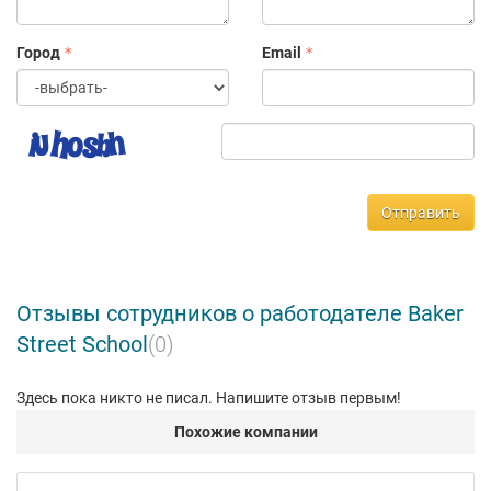
"Имидж", ауд. 506. 2) г. Одинцово, ул. Маршала Неделина, д. 6А,
БЦ "West East", ауд. 402 Welcome!
Город
Email
Отправить
Отзывы сотрудников о работодателе Baker
Street School
(0)
Здесь пока никто не писал. Напишите отзыв первым!
Похожие компании
Bab