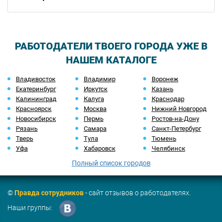
РАБОТОДАТЕЛИ ТВОЕГО ГОРОДА УЖЕ В
НАШЕМ КАТАЛОГЕ
Владивосток
Владимир
Воронеж
Екатеринбург
Иркутск
Казань
Калининград
Калуга
Краснодар
Красноярск
Москва
Нижний Новгород
Новосибирск
Пермь
Ростов-на-Дону
Рязань
Самара
Санкт-Петербург
Тверь
Тула
Тюмень
Уфа
Хабаровск
Челябинск
Полный список городов
©
Правда сотрудников
- сайт отзывов о работодателях.
Наши группы: