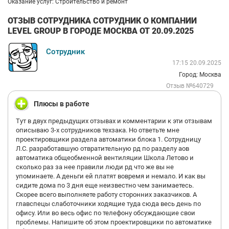
Оказание услуг: Строительство и ремонт
ОТЗЫВ СОТРУДНИКА СОТРУДНИК О КОМПАНИИ
LEVEL GROUP В ГОРОДЕ МОСКВА ОТ 20.09.2025
Сотрудник
17:15 20.09.2025
Город: Москва
Отзыв №640729
Плюсы в работе
Тут в двух предыдущих отзывах и комментарии к эти отзывам
описываю 3-х сотрудников техзака. Но ответьте мне
проектировщики раздела автоматики блока 1. Сотрудницу
Л.С. разработавшую отвратительную рд по разделу аов
автоматика общеобменной вентиляции Школа Летово и
сколько раз за нее правили люди рд что же вы не
упоминаете. А деньги ей платят вовремя и немало. И как вы
сидите дома по 3 дня еще неизвестно чем занимаетесь.
Скорее всего выполняете работу сторонних заказчиков. А
главспецы слаботочники ходящие туда сюда весь день по
офису. Или во весь офис по телефону обсуждающие свои
проблемы. Напишите об этом проектировщики по автоматике