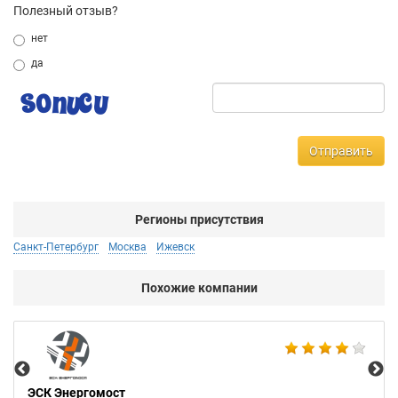
Полезный отзыв?
нет
да
Отправить
Регионы присутствия
Санкт-Петербург
Москва
Ижевск
Похожие компании
Аб
ЭСК Энергомост