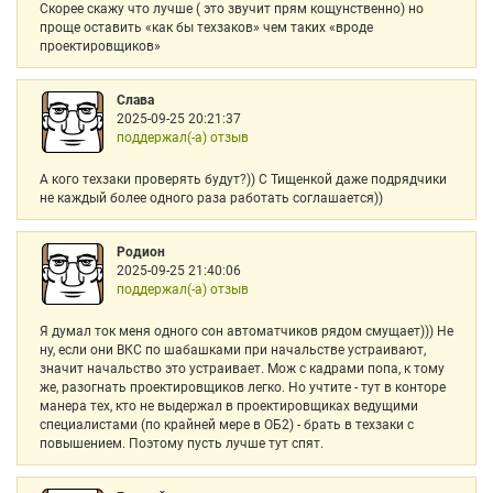
Скорее скажу что лучше ( это звучит прям кощунственно) но
проще оставить «как бы техзаков» чем таких «вроде
проектировщиков»
Слава
2025-09-25 20:21:37
поддержал(-а) отзыв
А кого техзаки проверять будут?)) С Тищенкой даже подрядчики
не каждый более одного раза работать соглашается))
Родион
2025-09-25 21:40:06
поддержал(-а) отзыв
Я думал ток меня одного сон автоматчиков рядом смущает))) Не
ну, если они ВКС по шабашками при начальстве устраивают,
значит начальство это устраивает. Мож с кадрами попа, к тому
же, разогнать проектировщиков легко. Но учтите - тут в конторе
манера тех, кто не выдержал в проектировщиках ведущими
специалистами (по крайней мере в ОБ2) - брать в техзаки с
повышением. Поэтому пусть лучше тут спят.