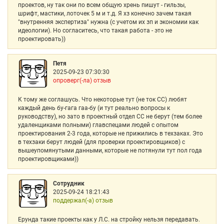
проектов, ну так они по всем общую хрень пишут - гильзы,
шрифт, мастики, лоточек 5 м и т.д. Я хз конечно зачем такая
"внутренняя экспертиза" нужна (с учетом их зп и экономии как
идеологии). Но согласитесь, что такая работа - это не
проектировать))
Петя
2025-09-23 07:30:30
опроверг(-ла) отзыв
К тому же соглашусь. Что некоторые тут (не ток СС) любят
каждый день бу-гага гаа-бу (и тут реально вопросы к
руководству), но зато в проектный отдел СС не берут (тем более
удаленщиками полными) главспецами людей c опытом
проектирования 2-3 года, которые не прижились в техзаках. Это
в техзаки берут людей (для проверки проектировщиков) с
вышеупомянутыми данными, которые не потянули тут пол года
проектировщиками))
Сотрудник
2025-09-24 18:21:43
поддержал(-а) отзыв
Ерунда такие проекты как у Л.С. на стройку нельзя передавать.