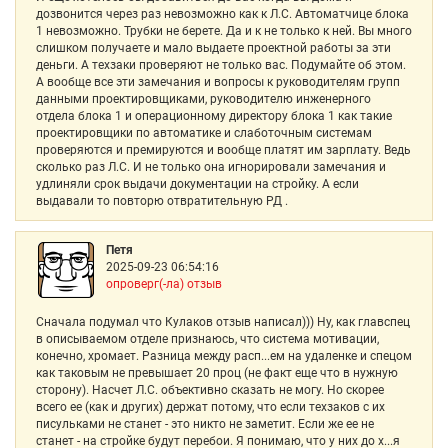
дозвонится через раз невозможно как к Л.С. Автоматчице блока
1 невозможно. Трубки не берете. Да и к не только к ней. Вы много
слишком получаете и мало выдаете проектной работы за эти
деньги. А техзаки проверяют не только вас. Подумайте об этом.
А вообще все эти замечания и вопросы к руководителям групп
данными проектировщиками, руководителю инженерного
отдела блока 1 и операционному директору блока 1 как такие
проектировщики по автоматике и слаботочным системам
проверяются и премируются и вообще платят им зарплату. Ведь
сколько раз Л.С. И не только она игнорировали замечания и
удлиняли срок выдачи документации на стройку. А если
выдавали то повторю отвратительную РД .
Петя
2025-09-23 06:54:16
опроверг(-ла) отзыв
Сначала подумал что Кулаков отзыв написал))) Ну, как главспец
в описываемом отделе признаюсь, что система мотивации,
конечно, хромает. Разница между расп...ем на удаленке и спецом
как таковым не превышает 20 проц (не факт еще что в нужную
сторону). Насчет Л.С. объективно сказать не могу. Но скорее
всего ее (как и других) держат потому, что если техзаков с их
писульками не станет - это никто не заметит. Если же ее не
станет - на стройке будут перебои. Я понимаю, что у них до х...я