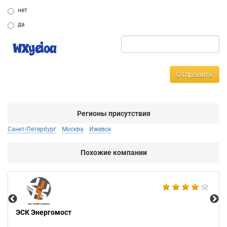
нет
да
Отправить
Регионы присутствия
Санкт-Петербург
Москва
Ижевск
Похожие компании
Аб
ЭСК Энергомост