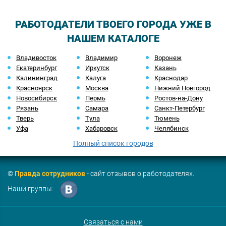
РАБОТОДАТЕЛИ ТВОЕГО ГОРОДА УЖЕ В
НАШЕМ КАТАЛОГЕ
Владивосток
Владимир
Воронеж
Екатеринбург
Иркутск
Казань
Калининград
Калуга
Краснодар
Красноярск
Москва
Нижний Новгород
Новосибирск
Пермь
Ростов-на-Дону
Рязань
Самара
Санкт-Петербург
Тверь
Тула
Тюмень
Уфа
Хабаровск
Челябинск
Полный список городов
©
Правда сотрудников
- сайт отзывов о работодателях.
Наши группы:
Связаться с нами