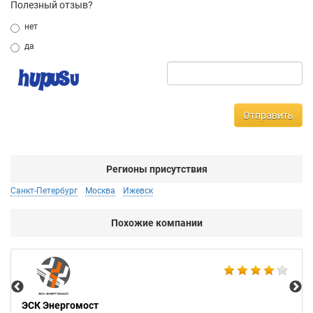
Полезный отзыв?
нет
да
Отправить
Регионы присутствия
Санкт-Петербург
Москва
Ижевск
Похожие компании
Аб
ЭСК Энергомост