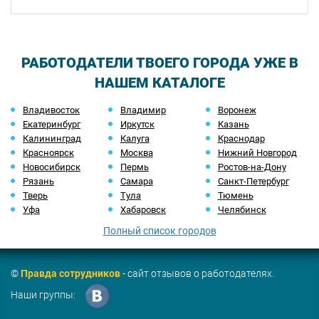
РАБОТОДАТЕЛИ ТВОЕГО ГОРОДА УЖЕ В
НАШЕМ КАТАЛОГЕ
Владивосток
Владимир
Воронеж
Екатеринбург
Иркутск
Казань
Калининград
Калуга
Краснодар
Красноярск
Москва
Нижний Новгород
Новосибирск
Пермь
Ростов-на-Дону
Рязань
Самара
Санкт-Петербург
Тверь
Тула
Тюмень
Уфа
Хабаровск
Челябинск
Полный список городов
©
Правда сотрудников
- сайт отзывов о работодателях.
Наши группы: