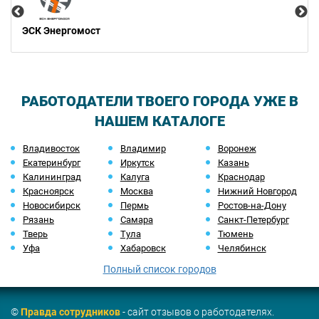
ЭСК Энергомост
РАБОТОДАТЕЛИ ТВОЕГО ГОРОДА УЖЕ В
НАШЕМ КАТАЛОГЕ
Владивосток
Владимир
Воронеж
Екатеринбург
Иркутск
Казань
Калининград
Калуга
Краснодар
Красноярск
Москва
Нижний Новгород
Новосибирск
Пермь
Ростов-на-Дону
Рязань
Самара
Санкт-Петербург
Тверь
Тула
Тюмень
Уфа
Хабаровск
Челябинск
Полный список городов
©
Правда сотрудников
- сайт отзывов о работодателях.