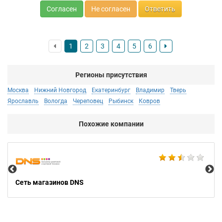
Согласен
Не согласен
Ответить
1
2
3
4
5
6
Регионы присутствия
Москва
Нижний Новгород
Екатеринбург
Владимир
Тверь
Ярославль
Вологда
Череповец
Рыбинск
Ковров
Похожие компании
123
Сеть магазинов DNS