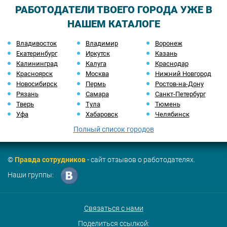
РАБОТОДАТЕЛИ ТВОЕГО ГОРОДА УЖЕ В
НАШЕМ КАТАЛОГЕ
Владивосток
Владимир
Воронеж
Екатеринбург
Иркутск
Казань
Калининград
Калуга
Краснодар
Красноярск
Москва
Нижний Новгород
Новосибирск
Пермь
Ростов-на-Дону
Рязань
Самара
Санкт-Петербург
Тверь
Тула
Тюмень
Уфа
Хабаровск
Челябинск
Полный список городов
©
Правда сотрудников
- сайт отзывов о работодателях.
Наши группы:
Связаться с нами
Поделиться ссылкой: