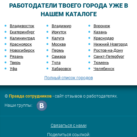
РАБОТОДАТЕЛИ ТВОЕГО ГОРОДА УЖЕ В
НАШЕМ КАТАЛОГЕ
Владивосток
Владимир
Воронеж
Екатеринбург
Иркутск
Казань
Калининград
Калуга
Краснодар
Красноярск
Москва
Нижний Новгород
Новосибирск
Пермь
Ростов-на-Дону
Рязань
Самара
Санкт-Петербург
Тверь
Тула
Тюмень
Уфа
Хабаровск
Челябинск
Полный список городов
©
Правда сотрудников
- сайт отзывов о работодателях.
Наши группы:
Связаться с нами
Поделиться ссылкой: