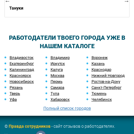
Тануки
РАБОТОДАТЕЛИ ТВОЕГО ГОРОДА УЖЕ В
НАШЕМ КАТАЛОГЕ
Владивосток
Владимир
Воронеж
Екатеринбург
Иркутск
Казань
Калининград
Калуга
Краснодар
Красноярск
Москва
Нижний Новгород
Новосибирск
Пермь
Ростов-на-Дону
Рязань
Самара
Санкт-Петербург
Тверь
Тула
Тюмень
Уфа
Хабаровск
Челябинск
Полный список городов
©
Правда сотрудников
- сайт отзывов о работодателях.