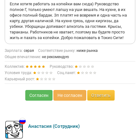
личным причинам с пеной у рта.
Если хотите работать за копейки вам сюда) Руководство
полное Г, только умеют лапшу на уши вешать. На кухне, в их
Такая крупная компания вкладывается в сотрудников и
офисе полный бардак. Зп платят не вовремя и одна часть на
мотивацию, придумывает корпоративную идеологию о том
карту, другая наличкой. На кухне грязь, одни киргизы, да
как все важно. Но при этом верхушка в ресторане по своей
узбеки. Уборщицы допивают алкоголь за гостями. Крысы,
прихоти (потому что может) это все ломает и обезличивает.
тараканы. Работников не хватает, поэтому вы будете просто
Вместо конструктивного диалога и соответствующего
жить и пахать за копейки. Добро пожаловать в Токио Сити!
собрания - сначала требует а потом говорит как надо. Можно
говорить и расписывать долго.
Зарплата:
серая
Соответствие рынку:
ниже рынка
Общее впечатление:
не рекомендую
Если хотите устроится в Токио Сити то тут в целом неплохо,
если вы понравитесь (лично) директору то возможно чуть
Коллектив:
Руководство:
задержитесь, зп радует а коллектив частично компенсирует
Условия труда:
Соц.пакет:
гигантскую проблему с кухней.
Карьерный рост:
Скорее всего проблемы с питанием будут и в вашем
ресторане куда вы пойдете. Поэтому не рассчитывайте
Согласен
Не согласен
Ответить
сильно.
Про амбициозных недоруководителей вы предупреждены.
Анастасия (Сотрудник)