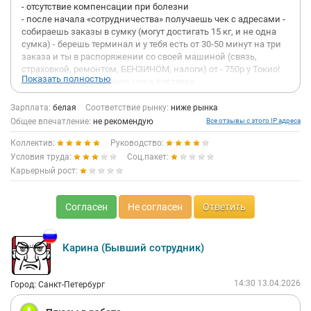
- отсутствие компенсации при болезни
- после начала «сотрудничества» получаешь чек с адресами -
собираешь заказы в сумку (могут достигать 15 кг, и не одна
сумка) - берешь терминал и у тебя есть от 30-50 минут на три
заказа и ты в распоряжении со своей машиной (связь,
страховкой, ремонтом, БЕНЗИНОМ, налоги) от - 750р у Токио!
Показать полностью
- опоздал на заказ минус цена доставки
- не у всех цехов доставки есть бесплатная и доступная
парковка
Зарплата:
белая
Соответствие рынку:
ниже рынка
- монополия по тарифам, курьеры не назначают и не
Общее впечатление:
не рекомендую
Все отзывы с этого IP адреса
участвуют в тарифообразовании доставки
Коллектив:
Руководство:
- низкие тарифы доставки от 240р адрес
- нужно иметь ввиду, что есть очередь из курьеров и
Условия труда:
Соц.пакет:
ожидание может длится 1-1,5ч - это время не оплачивается
Карьерный рост:
- нет компенсации: связи, топлива, страхования и ремонта
своей машины и оплаты налогов - либо поддержки в случае
ее внезапной поломки
Согласен
Не согласен
Ответить
- компания сильно экономит на найме курьеров со своими
машинами не тратится на автопарк и персонал
- в конце смены курьеры развозят сотрудников, но не по
Карина (Бывший сотрудник)
тарифам такси а ниже - потому что так решили!?
- зоны доставки могут как быть удобными для доставки так и
нет
14:30 13.04.2026
Город: Санкт-Петербург
- 150- перенос тяжести (проблемы со здоровьем) - (пробег на
машине в день около 100 км - 500р амортизация машины;