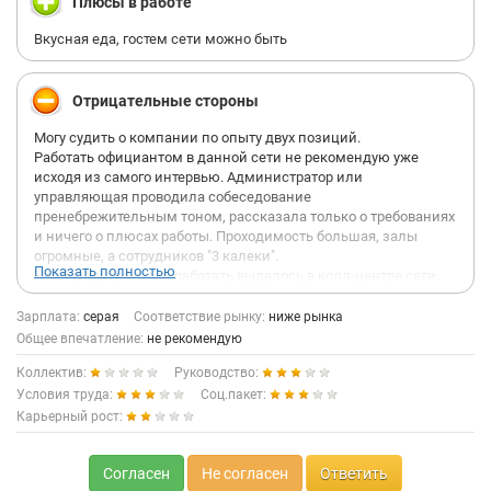
Плюсы в работе
-1000 бензин; - страховка; - техосмотр; - налог 6%)
Вкусная еда, гостем сети можно быть
Отрицательные стороны
Могу судить о компании по опыту двух позиций.
Работать официантом в данной сети не рекомендую уже
исходя из самого интервью. Администратор или
управляющая проводила собеседование
пренебрежительным тоном, рассказала только о требованиях
и ничего о плюсах работы. Проходимость большая, залы
огромные, а сотрудников "3 калеки".
Показать полностью
Непосредственно поработать выдалось в колл-центре сети.
Офис комфортный, но коллектив отвратительный. Никакой
адаптации и ввода в должность не будет, вас быстро "обучат"
Зарплата:
серая
Соответствие рынку:
ниже рынка
достаточно слабой базе знаний и без "экзамена" и какой либо
Общее впечатление:
не рекомендую
системы наставничества выпустят в линию собирать заказы
Коллектив:
Руководство:
вместе с клиентом. Попросить помощи будет не у кого,
"бизнес-тренеры" после обучения сами сядут в линию и
Условия труда:
Соц.пакет:
отвечать на ваши естественные вопросы будут с агрессией.
Карьерный рост:
Так же рабочие столы "не закреплены", но если вы вдруг
сядете на "чье-то" место, коллеги девочки-хабалки в вашем
присутствии обезличенно, но с конкретным посылом обсудят,
Согласен
Не согласен
Ответить