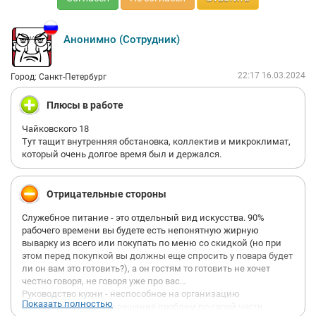
Анонимно (Сотрудник)
22:17 16.03.2024
Город: Санкт-Петербург
Плюсы в работе
Чайковского 18
Тут тащит внутренняя обстановка, коллектив и микроклимат,
который очень долгое время был и держался.
Отрицательные стороны
Служебное питание - это отдельный вид искусства. 90%
рабочего времени вы будете есть непонятную жирную
выварку из всего или покупать по меню со скидкой (но при
этом перед покупкой вы должны еще спросить у повара будет
ли он вам это готовить?), а он гостям то готовить не хочет
честно говоря, не говоря уже про вас…
Руководство кухни - неспособное на организацию
Показать полностью
дисциплины. Вместо решения проблем по своей части