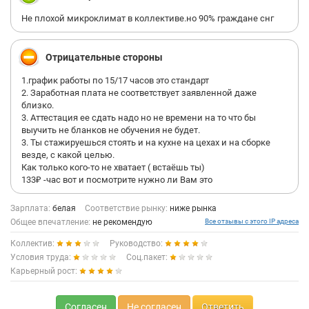
Не плохой микроклимат в коллективе.но 90% граждане снг
Отрицательные стороны
1.график работы по 15/17 часов это стандарт
2. Заработная плата не соответствует заявленной даже
близко.
3. Аттестация ее сдать надо но не времени на то что бы
выучить не бланков не обучения не будет.
3. Ты стажируешься стоять и на кухне на цехах и на сборке
везде, с какой целью.
Как только кого-то не хватает ( встаёшь ты)
133₽ -час вот и посмотрите нужно ли Вам это
Зарплата:
белая
Соответствие рынку:
ниже рынка
Общее впечатление:
не рекомендую
Все отзывы с этого IP адреса
Коллектив:
Руководство:
Условия труда:
Соц.пакет:
Карьерный рост:
Согласен
Не согласен
Ответить