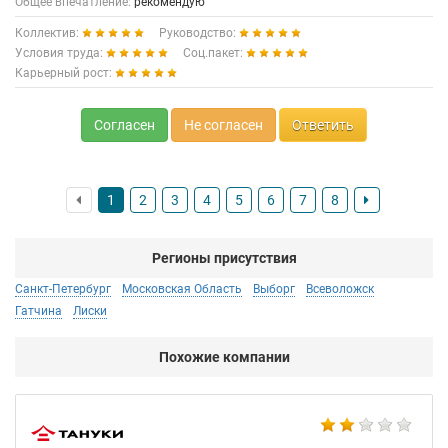
Общее впечатление:
рекомендую
Коллектив:
Руководство:
Условия труда:
Соц.пакет:
Карьерный рост:
Согласен
Не согласен
Ответить
1
2
3
4
5
6
7
8
Регионы присутствия
Санкт-Петербург
Московская Область
Выборг
Всеволожск
Гатчина
Лиски
Похожие компании
Bu