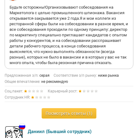
Будьте осторожны!Организовывают собеседования на
Маркетолога с целью промышленного шпионажа. Вакансия
открывается-закрывается уже 2 года.Я и мои коллеги из
ресторанной сферы были на собеседовании в разное время, и
все собеседования проходили по одному принципу: директор
по маркетингу специально приглашает кандидатов с опытом
работы у конкурентов, и на собеседовании расспрашивает
детали рабочего процесса, в конце собеседования
выясняется, что нужно выполнять обязанности (всегда
разные), которых не было в вакансии и в которых у вас не так
много опыта, чтобы была резонная причина отказать.
Предложенная з/п:
серая
Соответствие з/п рынку:
ниже рынка
Общее впечатление:
не рекомендую
Соц.пакет:
Карьерный рост:
Сотрудник HR:
Посмотреть ответы (1)
Даниил (Бывший сотрудник)