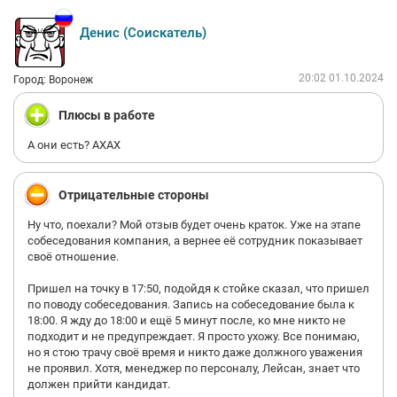
по типу Никс Хауса.
21. После увольнения, особенно о котором предупреждал
Денис (Соискатель)
заранее кофелайк делает подлянку, и штрафует уже ПОСЛЕ
ухода сотрудника, дабы нажиться на ушедшем из детовщины
в нормальный мир.
20:02 01.10.2024
Город: Воронеж
22. Нормальной зарплаты вы не увидите, условий не увидите.
Даже на самой ходовой точке с переработками у вас будет
Плюсы в работе
максимум тысяч 35-40.
23. За дополнительный час уборки платят 95р, как вы будете
А они есть? АХАХ
добираться домой - не интересует.
Отрицательные стороны
Самое забавное, что даже в самой ноунеймовской кофейне зп
идет от 2800 окладом. А кофелайку уже лет 10. Текучка
Ну что, поехали? Мой отзыв будет очень краток. Уже на этапе
бешеная, своих новоиспеченных коллег можно даже не
собеседования компания, а вернее её сотрудник показывает
запоминать.
своё отношение.
Если вам до 18 и от этого возраста, можете попробовать как
Пришел на точку в 17:50, подойдя к стойке сказал, что пришел
подработку или прост попробовать, что такое работать
по поводу собеседования. Запись на собеседование была к
бариста. Если вам больше 18, в диапазоне 20+ даже
18:00. Я жду до 18:00 и ещё 5 минут после, ко мне никто не
рекомендовать не стану. Ребята, у которых есть опыт бариста -
подходит и не предупреждает. Я просто ухожу. Все понимаю,
даже не идите, в кофелайк сплошная деградация. Есть куда
но я стою трачу своё время и никто даже должного уважения
лучше места с более достойным заработком. Большинство
не проявил. Хотя, менеджер по персоналу, Лейсан, знает что
коллектива, как раз таки ребята, которым 18-20. Есть пара
должен прийти кандидат.
человек, кому за 28-30, и я искренне не понимаю, почему они