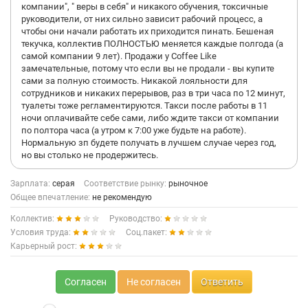
компании", " веры в себя" и никакого обучения, токсичные
руководители, от них сильно зависит рабочий процесс, а
чтобы они начали работать их приходится пинать. Бешеная
текучка, коллектив ПОЛНОСТЬЮ меняется каждые полгода (а
самой компании 9 лет). Продажи у Coffee Like
замечательные, потому что если вы не продали - вы купите
сами за полную стоимость. Никакой лояльности для
сотрудников и никаких перерывов, раз в три часа по 12 минут,
туалеты тоже регламентируются. Такси после работы в 11
ночи оплачивайте себе сами, либо ждите такси от компании
по полтора часа (а утром к 7:00 уже будьте на работе).
Нормальную зп будете получать в лучшем случае через год,
но вы столько не продержитесь.
Зарплата:
серая
Соответствие рынку:
рыночное
Общее впечатление:
не рекомендую
Коллектив:
Руководство:
Условия труда:
Соц.пакет:
Карьерный рост:
Согласен
Не согласен
Ответить