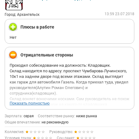
13:59 23.07.2018
Город: Архангельск
Плюсы в работе
Нет
Отрицательные стороны
Проходил собеседование на должность: Кладовщик.
Склад находится по адресу: проспект Чумбарова-Лучинского,
10к1 на заднем дворе под всеми этажами. Склад выглядит
как гараж для автомобиля Газель. Когда приехал туда, увидел
руководителя(Алутин Роман Олегович) и
сотрудника(кладовщик).
Склад воняет вонючими носками. Сам руководитель не похож
Показать полностью
на руководителя, а похож на какого-то кладовщика.
Руководитель рассказал о должности, показал где работать,
что делать.
Зарплата:
серая
Соответствие рынку:
ниже рынка
Кладовщик в данном складе:
Общее впечатление:
не рекомендую
- разгружает газель, которая приезжает 1-2 раза в месяц
Коллектив:
Руководство:
- переносить коробки до 12-15 кг.
- убирать помещение
Условия труда:
Соц.пакет: