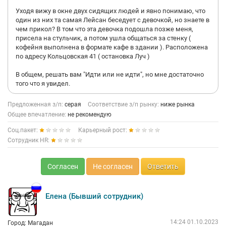
до сих пор работают там даже не в силу возраста, а в силу
Уходя вижу в окне двух сидящих людей и явно понимаю, что
условий. Очень многие работают по принципу «Привычки» и
один из них та самая Лейсан беседует с девочкой, но знаете в
«Команды», как зомбированные, но не понимают, что с зп,
чем прикол? В том что эта девочка подошла позже меня,
которую им предлагают далеко не уедешь.
присела на стульчик, а потом ушла общаться за стенку (
кофейня выполнена в формате кафе в здании ). Расположена
Самое смешное, что Аяз уехал по заслугам, а инфоцыганщина
по адресу Кольцовская 41 ( остановка Луч )
в «пользу команды» и жлобство к сотрудникам осталась.
В общем, решать вам "Идти или не идти", но мне достаточно
того что я увидел.
Предложенная з/п:
серая
Соответствие з/п рынку:
ниже рынка
Общее впечатление:
не рекомендую
Соц.пакет:
Карьерный рост:
Сотрудник HR:
Согласен
Не согласен
Ответить
Елена (Бывший сотрудник)
14:24 01.10.2023
Город: Магадан