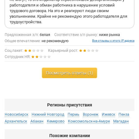
работодателя и обман работника в нарушение условий
трудового договора. На это и реагируют люди своим
увольнением. Крайне не рекомендую этого работодателя для
трудоустройства.
Предложенная з/п:
белая
Соответствие з/п рынку:
ниже рынка
Общее впечатление:
не рекомендую
Все отзывы с этого IP адреса
Соц.пакет:
Карьерный рост:
Сотрудник HR:
Посмотреть ответы (1)
Регионы присутствия
Новосибирск
Нижний Новгород
Пермь
Воронеж
Ижевск
Пенза
Архангельск
Абакан
Кемерово
Комсомольск-на-Амуре
Магадан
Похожие компании