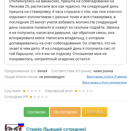
Откликнулась на вакансию, пришла на собеседование на
Лескова 25, расписали все как чудесно. На следующий день
пришла на стажировку, 4 часа слушала о том, как они классно
отдыхают коллективом с разных точек и вся стажировка, в
последние 25 минут учили взбивать молоко.На следующий
день сказали позвонят и скажут ко скольки подойти. Звонка
я не получила, написала девушке, где обратная связь, она
игнорировала меня. Написала владельцу, с которым
договаривались на счет собеседования. Он ответил, что не
знает в чем дело. И на следующий день я получила смс от
той барышни, что я им не подхожу. Отношение мне не
понравилось, неприятный осадочек остался
Предложенная з/п:
белая
Соответствие з/п рынку:
ниже рынка
Общее впечатление:
не рекомендую
Все отзывы с этого IP адреса
Все отзывы с этого компьютера
Соц.пакет:
Карьерный рост:
Сотрудник HR:
Согласен
Не согласен
Ответить
Стажёр (Бывший сотрудник)