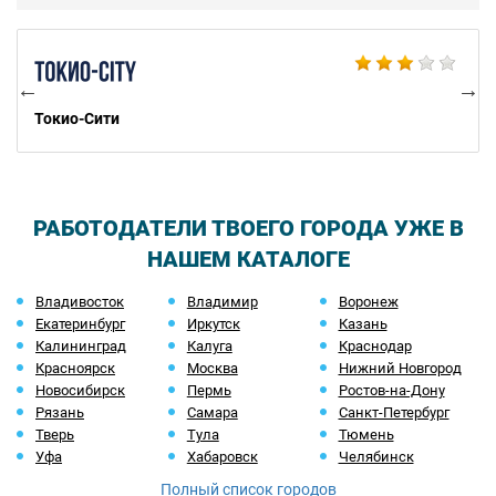
Bu
Токио-Сити
РАБОТОДАТЕЛИ ТВОЕГО ГОРОДА УЖЕ В
НАШЕМ КАТАЛОГЕ
Владивосток
Владимир
Воронеж
Екатеринбург
Иркутск
Казань
Калининград
Калуга
Краснодар
Красноярск
Москва
Нижний Новгород
Новосибирск
Пермь
Ростов-на-Дону
Рязань
Самара
Санкт-Петербург
Тверь
Тула
Тюмень
Уфа
Хабаровск
Челябинск
Полный список городов