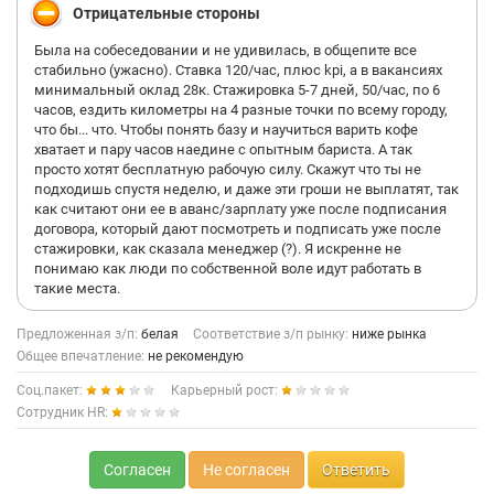
или находился в уборной.
Отрицательные стороны
13. Оплачивают такси только в районе 300 рублей, больше -
едешь сам, или иди пешком, если автобусы не ездят.
Была на собеседовании и не удивилась, в общепите все
14.Инвентаризацию считаешь самостоятельно. За это не
стабильно (ужасно). Ставка 120/час, плюс kpi, а в вакансиях
доплачивают.
минимальный оклад 28к. Стажировка 5-7 дней, 50/час, по 6
15.На первое время оформляют по Ученическому договору, в
часов, ездить километры на 4 разные точки по всему городу,
понятии ТК РФ, который никакой гарантии не дает. Вас могут
что бы... что. Чтобы понять базу и научиться варить кофе
кинуть в любой момент
хватает и пару часов наедине с опытным бариста. А так
16. Постоянная текучка, на несколько точек подряд может не
просто хотят бесплатную рабочую силу. Скажут что ты не
быть бариста. Постоянных бариков можно посчитать по
подходишь спустя неделю, и даже эти гроши не выплатят, так
пальцам. В месяц может уйти от 2 до 5 человек спокойно.
как считают они ее в аванс/зарплату уже после подписания
17. Концепция компании не в том, чтобы человек остался на
договора, который дают посмотреть и подписать уже после
постоянную и стабильную основу, а чтобы заткнуть дыру в
стажировки, как сказала менеджер (?). Я искренне не
точке. Лишь бы руки-ноги были.
понимаю как люди по собственной воле идут работать в
18. Часть сотрудников работает без мед.книжки
такие места.
19. Дается только 4 перерыва по 15 минут. По пол часа нет.
Можешь есть пока никого нет, можешь в перерыв. Очередь на
Предложенная з/п:
белая
Соответствие з/п рынку:
ниже рынка
кассе в магазине или в туалете? твои проблемы. Выходить
Общее впечатление:
не рекомендую
можно в районе одного раза каждые 3 часа. Это отслеживают
по камерам, которых, кстати, может находится 2, а то и 3
Соц.пакет:
Карьерный рост:
штуки на точке. Спасибо, что не в мусорке еще. Кстати, они с
Сотрудник HR:
прослушками, дабы в случае чего уличить неверного в том,
что он недоволен компанией, интересно, почему?
20. Самое дешевое зерно и составляющие кофейни. Кофелайк
Согласен
Не согласен
Ответить
уже 10 лет, а они до сих пор используют дешманское зерно