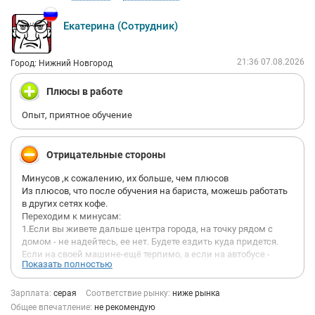
Екатерина (Сотрудник)
21:36 07.08.2026
Город: Нижний Новгород
Плюсы в работе
Опыт, приятное обучение
Отрицательные стороны
Минусов ,к сожалению, их больше, чем плюсов
Из плюсов, что после обучения на бариста, можешь работать
в других сетях кофе.
Переходим к минусам:
1.Если вы живете дальше центра города, на точку рядом с
домом - не надейтесь, ее нет. Будете ездить куда придется.
Если на своей машине-ещё терпимо, а если на автобусе -
Показать полностью
крепитесь.
2.Штрафы, куча штрафов . Причем узнавать вы о них будете не
Зарплата:
серая
Соответствие рынку:
ниже рынка
сразу или после смены, а после того, как вам вместо
Общее впечатление:
не рекомендую