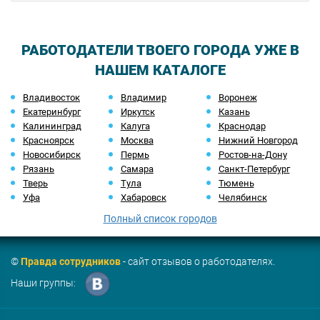
РАБОТОДАТЕЛИ ТВОЕГО ГОРОДА УЖЕ В
НАШЕМ КАТАЛОГЕ
Владивосток
Владимир
Воронеж
Екатеринбург
Иркутск
Казань
Калининград
Калуга
Краснодар
Красноярск
Москва
Нижний Новгород
Новосибирск
Пермь
Ростов-на-Дону
Рязань
Самара
Санкт-Петербург
Тверь
Тула
Тюмень
Уфа
Хабаровск
Челябинск
Полный список городов
©
Правда сотрудников
- сайт отзывов о работодателях.
Наши группы: