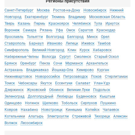
Регионы присутствия
Санкт-Петербург
Москва
Ростов-на-Дону
Новосибирск
Нижний
Новгород
Екатеринбург
Тюмень
Владимир
Московская Область
Тверь
Казань
Пермь
Красноярск
Челябинск
Тула
Иркутск
Воронеж
Самара
Рязань
Уфа
Омск
Саратов
Краснодар
Ярославль
Тольятти
Волгоград
Белгород
Минск
Орел
Ставрополь
Барнаул
Иваново
Липецк
Ижевск
Тамбов
Симферополь
Великий Новгород
Клин
Курск
Хабаровск
Набережные Челны
Вологда
Сургут
Смоленск
Старый Оскол
Брянск
Оренбург
Пенза
Сочи
Мурманск
Архангельск
Астрахань
Владикавказ
Йошкар-Ола
Кемерово
Курган
Нижневартовск
Новороссийск
Петрозаводск
Псков
Стерлитамак
Томск
Чебоксары
Якутск
Ессентуки
Салават
Улан-Удэ
Дзержинск
Жуковский
Обнинск
Великие Луки
Подольск
Зеленоград
Долгопрудный
Люберцы
Буденновск
Кыштым
Одинцово
Ногинск
Щелково
Тобольск
Серпухов
Пушкино
Ковров
Нахабино
Новотроицк
Кинешма
Копейск
Чапаевск
Котельники
Алатырь
Электроугли
Стрежевой
Тихорецк
Алексин
Волжск
Лесосибирск