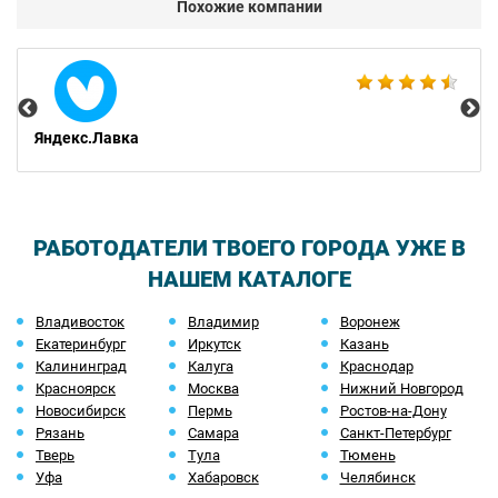
Похожие компании
Avi
Яндекс.Лавка
РАБОТОДАТЕЛИ ТВОЕГО ГОРОДА УЖЕ В
НАШЕМ КАТАЛОГЕ
Владивосток
Владимир
Воронеж
Екатеринбург
Иркутск
Казань
Калининград
Калуга
Краснодар
Красноярск
Москва
Нижний Новгород
Новосибирск
Пермь
Ростов-на-Дону
Рязань
Самара
Санкт-Петербург
Тверь
Тула
Тюмень
Уфа
Хабаровск
Челябинск