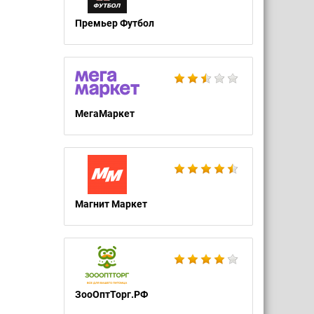
Премьер Футбол
МегаМаркет
Магнит Маркет
ЗооОптТорг.РФ