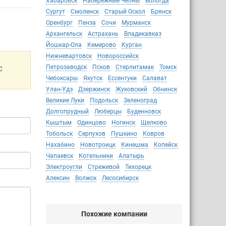
Хабаровск
Набережные Челны
Вологда
Сургут
Смоленск
Старый Оскол
Брянск
Оренбург
Пенза
Сочи
Мурманск
Архангельск
Астрахань
Владикавказ
Йошкар-Ола
Кемерово
Курган
Нижневартовск
Новороссийск
Петрозаводск
Псков
Стерлитамак
Томск
С
Чебоксары
Якутск
Ессентуки
Салават
Улан-Удэ
Дзержинск
Жуковский
Обнинск
Великие Луки
Подольск
Зеленоград
Долгопрудный
Люберцы
Буденновск
Кыштым
Одинцово
Ногинск
Щелково
Тобольск
Серпухов
Пушкино
Ковров
Нахабино
Новотроицк
Кинешма
Копейск
Чапаевск
Котельники
Алатырь
Электроугли
Стрежевой
Тихорецк
Алексин
Волжск
Лесосибирск
Похожие компании