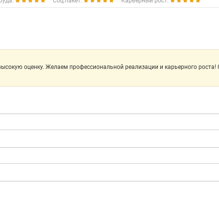
руда:
Соц.пакет:
Карьерный рост:
 высокую оценку. Желаем профессиональной реализации и карьерного роста! 