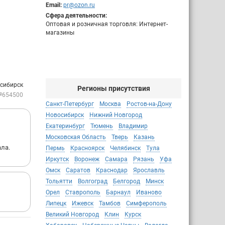
Email:
pr@ozon.ru
Сфера деятельности:
Оптовая и розничная торговля: Интернет-
магазины
осибирск
Регионы присутствия
№654500
Санкт-Петербург
Москва
Ростов-на-Дону
Новосибирск
Нижний Новгород
Екатеринбург
Тюмень
Владимир
Московская Область
Тверь
Казань
ала.
Пермь
Красноярск
Челябинск
Тула
Иркутск
Воронеж
Самара
Рязань
Уфа
Омск
Саратов
Краснодар
Ярославль
Тольятти
Волгоград
Белгород
Минск
Орел
Ставрополь
Барнаул
Иваново
Липецк
Ижевск
Тамбов
Симферополь
Великий Новгород
Клин
Курск