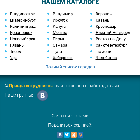
НАШЕМ КАТАЛОГЕ
Владивосток
Владимир
Воронеж
Екатеринбург
Иркутск
Казань
Калининград
Калуга
Краснодар
Красноярск
Москва
Нижний Новгород
Новосибирск
Пермь
Ростов-на-Дону
Рязань
Самара
Санкт-Петербург
Тверь
Тула
Тюмень
Уфа
Хабаровск
Челябинск
Полный список городов
©
Правда сотрудников
- сайт отзывов о работодателях.
Наши группы:
Связаться с нами
Поделиться ссылкой: