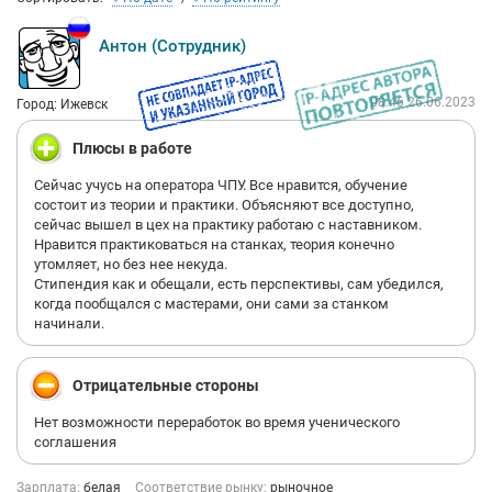
выплата работникам при заключении брака впервые;
повышение квалификации, получение профессии;
Антон (Сотрудник)
поздравление работников с юбилейными датами;
Забота о близких:
08:46 26.06.2023
Город: Ижевск
выплата при рождении (усыновлении) ребёнка;
предоставление льготных путёвок в детские лагеря для
Плюсы в работе
детей;
Сейчас учусь на оператора ЧПУ. Все нравится, обучение
вручение бесплатных новогодних подарков детям;
состоит из теории и практики. Объясняют все доступно,
подарки к 1 Сентября;
сейчас вышел в цех на практику работаю с наставником.
Признание заслуг:
Нравится практиковаться на станках, теория конечно
утомляет, но без нее некуда.
присвоение наград и званий сотрудникам предприятия;
Стипендия как и обещали, есть перспективы, сам убедился,
награждения сотрудников предприятия наградами
когда пообщался с мастерами, они сами за станком
регионального и федерального уровня;
начинали.
дополнительные выплаты к пенсии;
социальные программы для пенсионеров предприятия.
Отрицательные стороны
Нет возможности переработок во время ученического
соглашения
Зарплата:
белая
Соответствие рынку:
рыночное