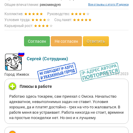
Общее впечатление:
рекомендую
Все отзывы с этого IP адреса
Коллектив:
Руководство:
Условия труда:
Соц.пакет:
Карьерный рост:
Согласен
Не согласен
Ответить
Сергей (Сотрудник)
10:08 31.05.2023
Город: Ижевск
Плюсы в работе
Работаю здесь токарем, сам приехал с Омска. Начальство
адекватное, невыполнимых задач не ставит. Условия
хорошие, да и платят достойно - грех на что-то жаловаться. В
работе меня все устраивает. Работа никогда не стоит, времени
на простые посиделки нет. Но оно и к лучшему.