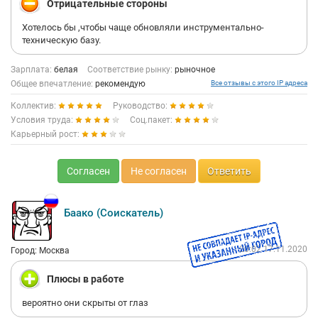
Отрицательные стороны
Хотелось бы ,чтобы чаще обновляли инструментально-
техническую базу.
Зарплата:
белая
Соответствие рынку:
рыночное
Общее впечатление:
рекомендую
Все отзывы с этого IP адреса
Коллектив:
Руководство:
Условия труда:
Соц.пакет:
Карьерный рост:
Согласен
Не согласен
Ответить
Баако (Соискатель)
20:02 17.11.2020
Город: Москва
Плюсы в работе
вероятно они скрыты от глаз