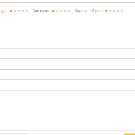
руда:
Соц.пакет:
Карьерный рост: