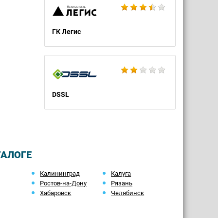
ГК Легис
DSSL
ТАЛОГЕ
Калининград
Калуга
Ростов-на-Дону
Рязань
Хабаровск
Челябинск