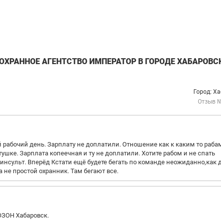
ХРАННОЕ АГЕНТСТВО ИМПЕРАТОР В ГОРОДЕ ХАБАРОВСК
Город: Х
Отзыв 
 рабочий день. Зарплату не доплатили. Отношение как к каким то раба
тушке. Зарплата копеечная и ту не доплатили. Хотите рабом и не спать
инсульт. Вперёд Кстати ещё будете бегать по команде неожиданно,как 
 не простой охранник. Там бегают все.
ОЗОН Хабаровск.