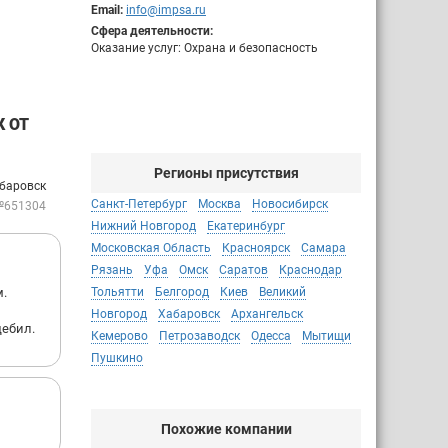
Email:
info@impsa.ru
Сфера деятельности:
Оказание услуг: Охрана и безопасность
 ОТ
Регионы присутствия
абаровск
Санкт-Петербург
Москва
Новосибирск
№651304
Нижний Новгород
Екатеринбург
Московская Область
Красноярск
Самара
Рязань
Уфа
Омск
Саратов
Краснодар
м.
Тольятти
Белгород
Киев
Великий
Новгород
Хабаровск
Архангельск
дебил.
Кемерово
Петрозаводск
Одесса
Мытищи
Пушкино
Похожие компании