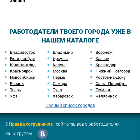
Элерон
РАБОТОДАТЕЛИ ТВОЕГО ГОРОДА УЖЕ В
НАШЕМ КАТАЛОГЕ
Владивосток
Владимир
Воронеж
Екатеринбург
Иркутск
Казань
Калининград
Калуга
Краснодар
Красноярск
Москва
Нижний Новгород
Новосибирск
Пермь
Ростов-на-Дону
Рязань
Самара
Санкт-Петербург
Тверь
Тула
Тюмень
Уфа
Хабаровск
Челябинск
Полный список городов
©
Правда сотрудников
- сайт отзывов о работодателях.
Наши группы: