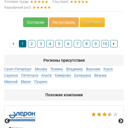
Условия труда:
Соц.пакет:
Карьерный рост:
Согласен
Не согласен
Ответить
1
2
3
4
5
6
7
8
9
10
Регионы присутствия
Санкт-Петербург
Москва
Тюмень
Владимир
Воронеж
Курск
Саранск
Пятигорск
Анапа
Кемерово
Балашиха
Вязьма
Мирный
Маркс
Пущино
Похожие компании
DS