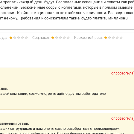
ям трепать каждый день будут. Бесполезные совещания и советы как раб
увольнении. Бесконечные ссоры с коллегами, которые в прямом смысле
Анастасия. Крайне эмоционально не стабильные личности. Разводят ск
дет некому. Требования к соискателям такие, будто платить миллионы
руда:
Соц.пакет:
Карьерный рост:
опроверг(-ла
тзыв.
ашей компании, возможно, речь идёт о другом работодателе.
опроверг(-ла
тавленный отзыв.
наших сотрудников и нам очень важно разобраться в произошедшем.
мы не смогли идентифицировать Вас как бывшего сотрудника компании.