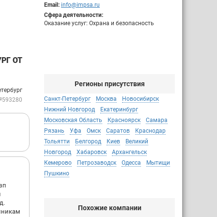
Email:
info@impsa.ru
Сфера деятельности:
Оказание услуг: Охрана и безопасность
РГ ОТ
Регионы присутствия
етербург
Санкт-Петербург
Москва
Новосибирск
№593280
Нижний Новгород
Екатеринбург
Московская Область
Красноярск
Самара
Рязань
Уфа
Омск
Саратов
Краснодар
Тольятти
Белгород
Киев
Великий
Новгород
Хабаровск
Архангельск
Кемерово
Петрозаводск
Одесса
Мытищи
Пушкино
зп
и
д.
Похожие компании
исникам