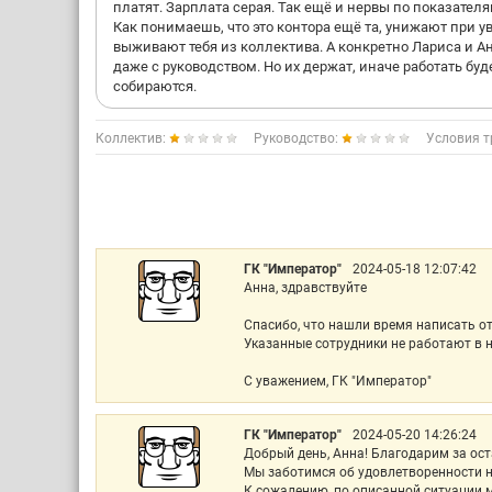
платят. Зарплата серая. Так ещё и нервы по показател
Как понимаешь, что это контора ещё та, унижают при 
выживают тебя из коллектива. А конкретно Лариса и 
даже с руководством. Но их держат, иначе работать бу
собираются.
Коллектив:
Руководство:
Условия т
ГК "Император"
2024-05-18 12:07:42
Анна, здравствуйте
Спасибо, что нашли время написать о
Указанные сотрудники не работают в н
С уважением, ГК "Император"
ГК "Император"
2024-05-20 14:26:24
Добрый день, Анна! Благодарим за ос
Мы заботимся об удовлетворенности 
К сожалению, по описанной ситуации 