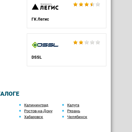
ГК Легис
DSSL
ТАЛОГЕ
Калининград
Калуга
Ростов-на-Дону
Рязань
Хабаровск
Челябинск