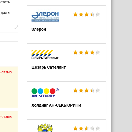
отать.
андалы
Элерон
Цезарь Сателлит
) отзыв
Холдинг АН-СЕКЬЮРИТИ
) отзыв