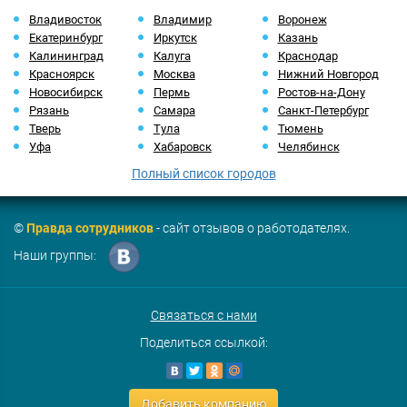
Владивосток
Владимир
Воронеж
Екатеринбург
Иркутск
Казань
Калининград
Калуга
Краснодар
Красноярск
Москва
Нижний Новгород
Новосибирск
Пермь
Ростов-на-Дону
Рязань
Самара
Санкт-Петербург
Тверь
Тула
Тюмень
Уфа
Хабаровск
Челябинск
Полный список городов
©
Правда сотрудников
- сайт отзывов о работодателях.
Наши группы:
Связаться с нами
Поделиться ссылкой:
Добавить компанию