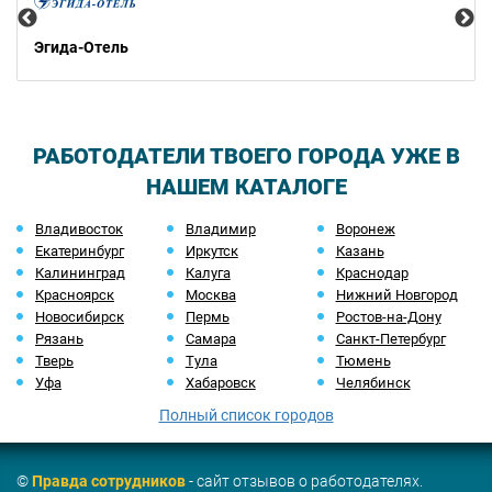
Эгида-Отель
РАБОТОДАТЕЛИ ТВОЕГО ГОРОДА УЖЕ В
НАШЕМ КАТАЛОГЕ
Владивосток
Владимир
Воронеж
Екатеринбург
Иркутск
Казань
Калининград
Калуга
Краснодар
Красноярск
Москва
Нижний Новгород
Новосибирск
Пермь
Ростов-на-Дону
Рязань
Самара
Санкт-Петербург
Тверь
Тула
Тюмень
Уфа
Хабаровск
Челябинск
Полный список городов
©
Правда сотрудников
- сайт отзывов о работодателях.