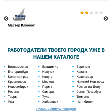
AM
Мастер Клининг
РАБОТОДАТЕЛИ ТВОЕГО ГОРОДА УЖЕ В
НАШЕМ КАТАЛОГЕ
Владивосток
Владимир
Воронеж
Екатеринбург
Иркутск
Казань
Калининград
Калуга
Краснодар
Красноярск
Москва
Нижний Новгород
Новосибирск
Пермь
Ростов-на-Дону
Рязань
Самара
Санкт-Петербург
Тверь
Тула
Тюмень
Уфа
Хабаровск
Челябинск
Полный список городов