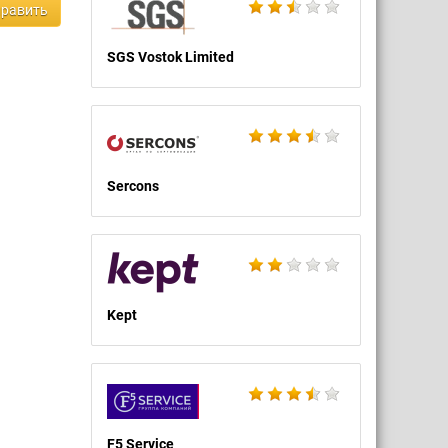
равить
SGS Vostok Limited
Sercons
Kept
F5 Service