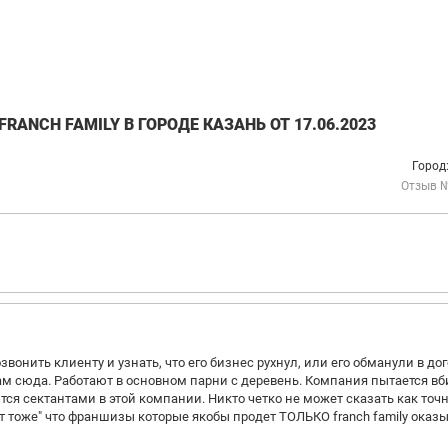
ANCH FAMILY В ГОРОДЕ КАЗАНЬ ОТ 17.06.2023
Город
Отзыв 
онить клиенту и узнать, что его бизнес рухнул, или его обманули в дог
 вам сюда. Работают в основном парни с деревень. Компания пытается вб
тся сектантами в этой компании. Никто четко не может сказать как точ
т тоже" что франшизы которые якобы продет ТОЛЬКО franch family оказ