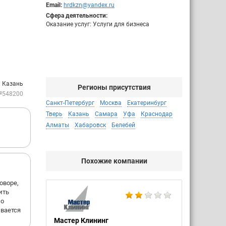
Email:
hrdkzn@yandex.ru
Сфера деятельности:
Оказание услуг: Услуги для бизнеса
: Казань
Регионы присутствия
№548200
Санкт-Петербург
Москва
Екатеринбург
Тверь
Казань
Самара
Уфа
Краснодар
Алматы
Хабаровск
Белебей
Похожие компании
оворе,
ить
но
ывается
Мастер Клининг