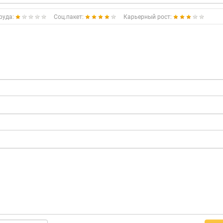
руда:
Соц.пакет:
Карьерный рост: