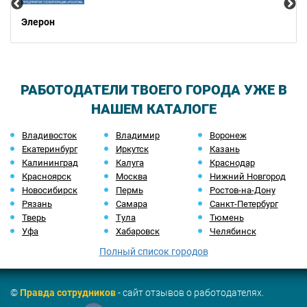
Элерон
РАБОТОДАТЕЛИ ТВОЕГО ГОРОДА УЖЕ В
НАШЕМ КАТАЛОГЕ
Владивосток
Владимир
Воронеж
Екатеринбург
Иркутск
Казань
Калининград
Калуга
Краснодар
Красноярск
Москва
Нижний Новгород
Новосибирск
Пермь
Ростов-на-Дону
Рязань
Самара
Санкт-Петербург
Тверь
Тула
Тюмень
Уфа
Хабаровск
Челябинск
Полный список городов
©
Правда сотрудников
- сайт отзывов о работодателях.