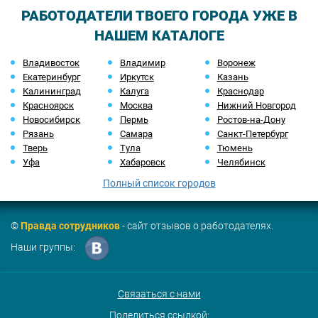
РАБОТОДАТЕЛИ ТВОЕГО ГОРОДА УЖЕ В
НАШЕМ КАТАЛОГЕ
Владивосток
Владимир
Воронеж
Екатеринбург
Иркутск
Казань
Калининград
Калуга
Краснодар
Красноярск
Москва
Нижний Новгород
Новосибирск
Пермь
Ростов-на-Дону
Рязань
Самара
Санкт-Петербург
Тверь
Тула
Тюмень
Уфа
Хабаровск
Челябинск
Полный список городов
©
Правда сотрудников
- сайт отзывов о работодателях.
Наши группы:
Связаться с нами
Поделиться ссылкой: