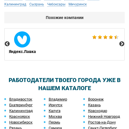
Калининград
Сызрань
Чебоксары
Мичуринск
Похожие компании
IQ
Яндекс.Лавка
РАБОТОДАТЕЛИ ТВОЕГО ГОРОДА УЖЕ В
НАШЕМ КАТАЛОГЕ
Владивосток
Владимир
Воронеж
Екатеринбург
Иркутск
Казань
Калининград
Калуга
Краснодар
Красноярск
Москва
Нижний Новгород
Новосибирск
Пермь
Ростов-на-Дону
Рязань
Самара
Санкт-Петербург