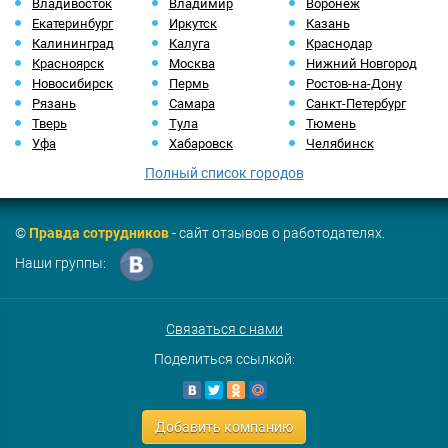
Владивосток
Владимир
Воронеж
Екатеринбург
Иркутск
Казань
Калининград
Калуга
Краснодар
Красноярск
Москва
Нижний Новгород
Новосибирск
Пермь
Ростов-на-Дону
Рязань
Самара
Санкт-Петербург
Тверь
Тула
Тюмень
Уфа
Хабаровск
Челябинск
Полный список городов
©
Правда сотрудников
- сайт отзывов о работодателях.
Наши группы:
Связаться с нами
Поделиться ссылкой:
Добавить компанию