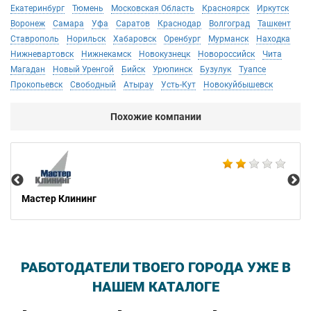
Екатеринбург
Тюмень
Московская Область
Красноярск
Иркутск
Воронеж
Самара
Уфа
Саратов
Краснодар
Волгоград
Ташкент
Ставрополь
Норильск
Хабаровск
Оренбург
Мурманск
Находка
Нижневартовск
Нижнекамск
Новокузнецк
Новороссийск
Чита
Магадан
Новый Уренгой
Бийск
Урюпинск
Бузулук
Туапсе
Прокопьевск
Свободный
Атырау
Усть-Кут
Новокуйбышевск
Похожие компании
AM
Мастер Клининг
РАБОТОДАТЕЛИ ТВОЕГО ГОРОДА УЖЕ В
НАШЕМ КАТАЛОГЕ