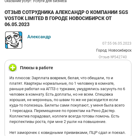
Оказание услуг: Услуги для бизнеса
ОТЗЫВ СОТРУДНИКА АЛЕКСАНДР О КОМПАНИИ SGS
VOSTOK LIMITED В ГОРОДЕ НОВОСИБИРСК ОТ
06.05.2023
Александр
07:55 06.05.2023
Город: Новосибирск
Отзыв №542740
Плюсы в работе
Из плюсов: Зарплата вовремя, белая, что обещали, то и
платят. Квартиры нормальные, по 1 человеку в комнате,
раньше работал на АГПЗ с турками, умудрялись засунуть по 6
человек в комнату. Есть доплаты, но не всем. Спецовка
хорошая, не мерзнешь, по швам то же не расходится если
куда-то полезешь. Билеты сами покупают, у меня была всего
1 пересадка. Перемещение по проектам на Рено Дастер.
Коллектив порадовал, коллеги всегда готовы помочь. Есть
перспективы роста, при мне 2 ушли на повышение.
Нет заморочек с ковидными прививками, ПЦР сдал и поехал.