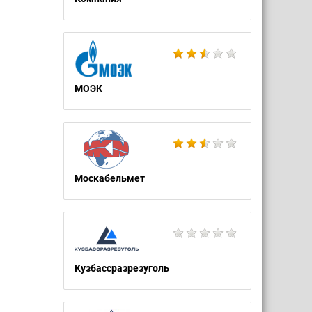
МОЭК
Москабельмет
Кузбассразрезуголь