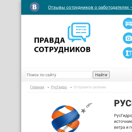
Отзывы сотрудников о работодателях 
Найти
Главная
РусГидро
Отправить резюме
РУС
РусГидро
источник
ветра и 