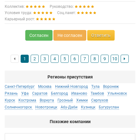
Коллектив:
Руководство:
Условия труда:
Соц.пакет:
Карьерный рост:
Согласен
Не согласен
Ответить
1
2
3
4
5
6
7
8
9
10
Регионы присутствия
Санкт-Петербург
Москва
Нижний Новгород
Тула
Воронеж
Рязань
Уфа
Саратов
Белгород
Иваново
Тамбов
Ульяновск
Курск
Кострома
Воркута
Грозный
Химки
Серпухов
Солнечногорск
Новотроицк
Абу-Даби
Кузнецк
Бугуруслан
Похожие компании
BA