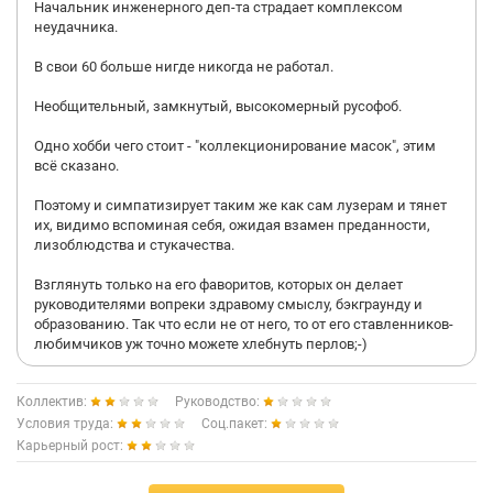
Начальник инженерного деп-та страдает комплексом
неудачника.
В свои 60 больше нигде никогда не работал.
Необщительный, замкнутый, высокомерный русофоб.
Одно хобби чего стоит - "коллекционирование масок", этим
всё сказано.
Поэтому и симпатизирует таким же как сам лузерам и тянет
их, видимо вспоминая себя, ожидая взамен преданности,
лизоблюдства и стукачества.
Взглянуть только на его фаворитов, которых он делает
руководителями вопреки здравому смыслу, бэкграунду и
образованию. Так что если не от него, то от его ставленников-
любимчиков уж точно можете хлебнуть перлов;-)
Коллектив:
Руководство:
Условия труда:
Соц.пакет:
Карьерный рост: