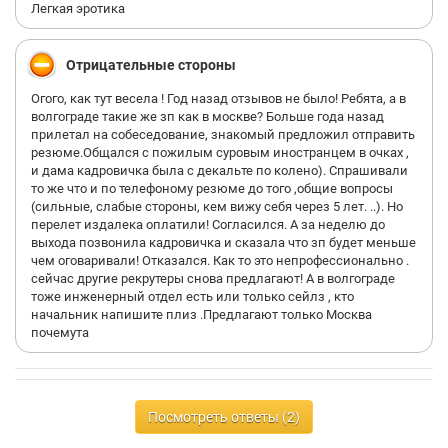
Легкая эротика
Отрицательные стороны
Огого, как тут весела ! Год назад отзывов не было! Ребята, а в
волгограде такие же зп как в москве? Больше года назад
прилетал на собеседование, знакомый предложил отправить
резюме.Общался с пожилым суровым иностранцем в очках ,
и дама кадровичка была с декальте по колено). Спрашивали
то же что и по телефоному резюме до того ,общие вопросы
(сильные, слабые стороны, кем вижу себя через 5 лет. ..). Но
перелет издалека оплатили! Согласился. А за неделю до
выхода позвонила кадровичка и сказала что зп будет меньше
чем оговаривали! Отказался. Как то это непрофессионально .
сейчас другие рекрутеры снова предлагают! А в волгограде
тоже инженерный отдел есть или только сейлз , кто
начальник напишите плиз .Предлагают только Москва
почемута
Посмотреть ответы (2)