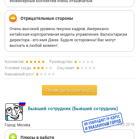
среди инженеров, вина за просрочки и малую
Инженерный коллектив очень отзывчатый.
за неэффективностью.
результативность перекладывается сверху – вниз.
Рядового инженера тоже могут сделать козлом отпущения и
Из остального – коллектив дружелюбный, условия труда
Отрицательные стороны
попросить в любой момент изза плохой производительности.
хорошие.
Очень высокий уровень текучки кадров. Американо-
Стабильность не ощущается.
Будем надеется, что несмотря на эти проблемы, со временем
китайская корпоративная модель управления. Валюнтаризм
компания вырастет в эффективный и трудоспособный
директора - его имя Джек. Будьте осторожны! Вас могут
коллектив.
выгнать в любой момент.
Коллектив:
Руководство:
Условия труда:
Соц.пакет:
Карьерный рост:
Посмотреть ответы (5)
Бывший сотрудник (Бывший сотрудник)
18:15 11.03.2018
Город: Москва
Плюсы в работе