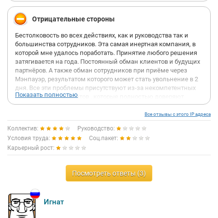
Отрицательные стороны
Бестолковость во всех действиях, как и руководства так и
большинства сотрудников. Эта самая инертная компания, в
которой мне удалось поработать. Принятие любого решения
затягивается на года. Постоянный обман клиентов и будущих
партнёров. А также обман сотрудников при приёме через
Мэнпауэр, результатом которого может стать увольнение в 2
дня. Все эти проблемы присутствуют из-за некомпетентных
Показать полностью
руководителей-экспатов , которые полностью доверяют
русским-руководителям, полагая что те понимают специфику
бизнеса, полностью увлечены работой, а так же глубоко
Все отзывы с этого IP адреса
убеждены в том что русское руководство безума от “подачек”
Коллектив:
Руководство:
в виде зарплат. Все это способствует работе крайне
Условия труда:
Соц.пакет:
неадекватных и непрофессиональных русских
Карьерный рост:
руководителей, задача который создать проблему, а потом ее
решить, похвалившись как мастерки они это сделали.
Результатом этого становиться полный бардак в офисе
Посмотреть ответы (3)
перекладывание обязанностей на сотрудников которые еще
что-то умеют, а главное затягивание сроков по сдаче в срок
проектов и тд и тп.
Игнат
По моему мнению компания катиться в низ, это обусловлено