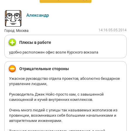
стране, это все дешевле стоит) в итоге либо санкции дожмут
этот бизнес, либо продадут китайцам, т.к сами ни хрена
сделать не смогут.
Александр
14:16 05.05.2014
Город: Москва
Плюсы в работе
удобно расположен офис возле Курского вокзала
Отрицательные стороны
Ужасное руководство отдела проектов, абсолютно бездарное
управление людьми,
Руководитель Джек Нойс-просто хам, с завышенной
самооценкой и кучей внутренних комплексов.
Очень много людей с улицы так называемых жополизов из
провинции, возомнивших себя большими начальниками и
авторитетными инженерами.