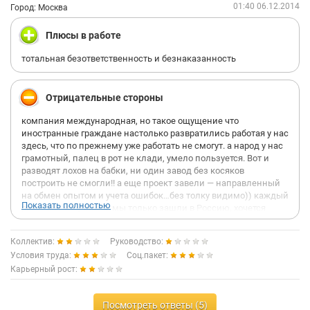
01:40 06.12.2014
Город: Москва
Плюсы в работе
тотальная безответственность и безнаказанность
Отрицательные стороны
компания международная, но такое ощущение что
иностранные граждане настолько развратились работая у нас
здесь, что по прежнему уже работать не смогут. а народ у нас
грамотный, палец в рот не клади, умело пользуется. Вот и
разводят лохов на бабки, ни один завод без косяков
построить не смогли!! а еще проект завели — направленный
на обмен опытом и учета ошибок…без толку видимо)) каждый
Показать полностью
раз — мы же учимся, мы только зашли в Россию, хочется
задать вопрос — вам деньги платят за то чтобы вы училсь?
или чтобы бабки зарабатывали? вопрос рентабельности
Коллектив:
Руководство:
вообще не стоит — главное бабло потратить и распилить и то
Условия труда:
Соц.пакет:
что это все никогда не окупится похоже или не понимамает
Карьерный рост:
никто или вслух не говорит отмывочная контора, убытки
сливают в Россию, продают хлам китайский и за безумные
деньги его устанавливают. а реально это в разы дешевле
Посмотреть ответы (5)
можно сделать (даже в самой же компании, только в другой