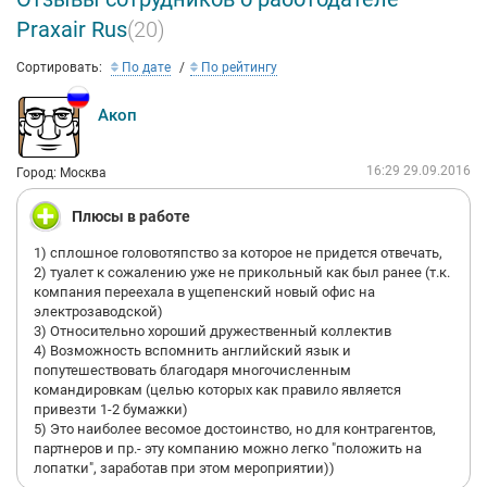
Praxair Rus
(20)
Сортировать:
По дате
По рейтингу
Акоп
16:29 29.09.2016
Город: Москва
Плюсы в работе
1) сплошное головотяпство за которое не придется отвечать,
2) туалет к сожалению уже не прикольный как был ранее (т.к.
компания переехала в ущепенский новый офис на
электрозаводской)
3) Относительно хороший дружественный коллектив
4) Возможность вспомнить английский язык и
попутешествовать благодаря многочисленным
командировкам (целью которых как правило является
привезти 1-2 бумажки)
5) Это наиболее весомое достоинство, но для контрагентов,
партнеров и пр.- эту компанию можно легко "положить на
лопатки", заработав при этом мероприятии))