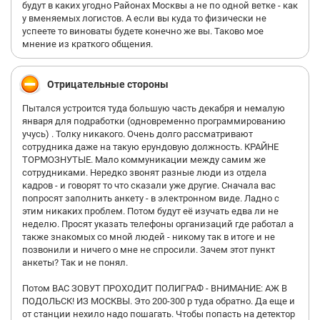
будут в каких угодно Районах Москвы а не по одной ветке - как
у вменяемых логистов. А если вы куда то физически не
успеете то виноваты будете конечно же вы. Таково мое
мнение из краткого общения.
Отрицательные стороны
Пытался устроится туда большую часть декабря и немалую
января для подработки (одновременно программированию
учусь) . Толку никакого. Очень долго рассматривают
сотрудника даже на такую ерундовую должность. КРАЙНЕ
ТОРМОЗНУТЫЕ. Мало коммуникации между самим же
сотрудниками. Нередко звонят разные люди из отдела
кадров - и говорят то что сказали уже другие. Сначала вас
попросят заполнить анкету - в электронном виде. Ладно с
этим никаких проблем. Потом будут её изучать едва ли не
неделю. Просят указать телефоны организаций где работал а
также знакомых со мной людей - никому так в итоге и не
позвонили и ничего о мне не спросили. Зачем этот пункт
анкеты? Так и не понял.
Потом ВАС ЗОВУТ ПРОХОДИТ ПОЛИГРАФ - ВНИМАНИЕ: АЖ В
ПОДОЛЬСК! ИЗ МОСКВЫ. Это 200-300 р туда обратно. Да еще и
от станции нехило надо пошагать. Чтобы попасть на детектор