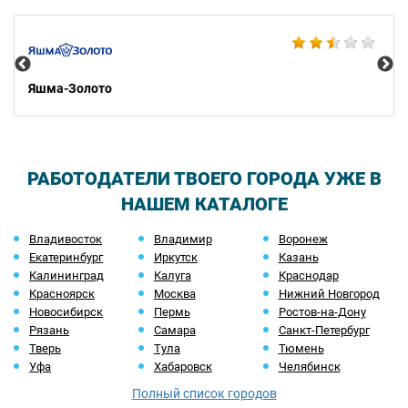
Pa
Яшма-Золото
РАБОТОДАТЕЛИ ТВОЕГО ГОРОДА УЖЕ В
НАШЕМ КАТАЛОГЕ
Владивосток
Владимир
Воронеж
Екатеринбург
Иркутск
Казань
Калининград
Калуга
Краснодар
Красноярск
Москва
Нижний Новгород
Новосибирск
Пермь
Ростов-на-Дону
Рязань
Самара
Санкт-Петербург
Тверь
Тула
Тюмень
Уфа
Хабаровск
Челябинск
Полный список городов