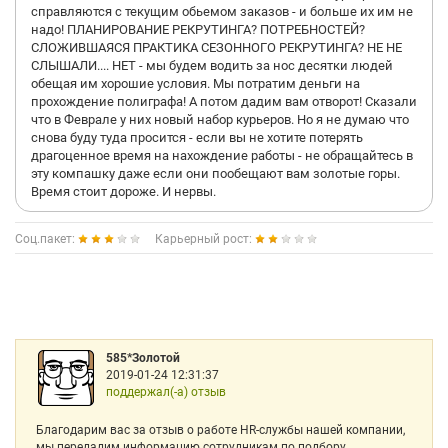
справляются с текущим обьемом заказов - и больше их им не
надо! ПЛАНИРОВАНИЕ РЕКРУТИНГА? ПОТРЕБНОСТЕЙ?
СЛОЖИВШАЯСЯ ПРАКТИКА СЕЗОННОГО РЕКРУТИНГА? НЕ НЕ
СЛЫШАЛИ.... НЕТ - мы будем водить за нос десятки людей
обещая им хорошие условия. Мы потратим деньги на
прохождение полиграфа! А потом дадим вам отворот! Сказали
что в Феврале у них новый набор курьеров. Но я не думаю что
снова буду туда просится - если вы не хотите потерять
драгоценное время на нахождение работы - не обращайтесь в
эту компашку даже если они пообещают вам золотые горы.
Время стоит дороже. И нервы.
Соц.пакет:
Карьерный рост:
585*Золотой
2019-01-24 12:31:37
поддержал(-а) отзыв
Благодарим вас за отзыв о работе HR-службы нашей компании,
мы передадим информацию сотрудникам по подбору