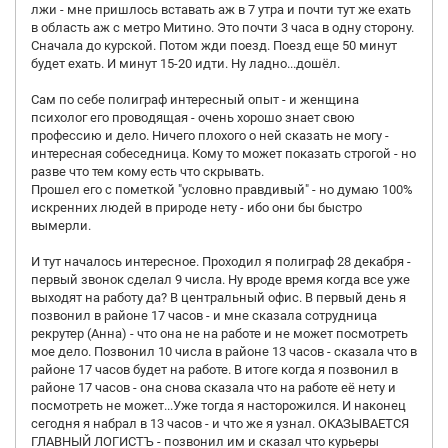
лжи - мне пришлось вставать аж в 7 утра и почти тут же ехать
в область аж с метро Митино. Это почти 3 часа в одну сторону.
Сначала до курской. Потом жди поезд. Поезд еще 50 минут
будет ехать. И минут 15-20 идти. Ну ладно...дошёл.
Сам по себе полиграф интересный опыт - и женщина
психолог его проводящая - очень хорошо знает свою
профессию и дело. Ничего плохого о ней сказать не могу -
интересная собеседница. Кому то может показать строгой - но
разве что тем кому есть что скрывать.
Прошел его с пометкой "условно правдивый" - но думаю 100%
искренних людей в природе нету - ибо они бы быстро
вымерли.
И тут началось интересное. Проходил я полиграф 28 декабря -
первый звонок сделал 9 числа. Ну вроде время когда все уже
выходят на работу да? В центральный офис. В первый день я
позвонил в районе 17 часов - и мне сказала сотрудница
рекрутер (Анна) - что она не на работе и не может посмотреть
мое дело. Позвонил 10 числа в районе 13 часов - сказала что в
районе 17 часов будет на работе. В итоге когда я позвонил в
районе 17 часов - она снова сказала что на работе её нету и
посмотреть не может...Уже тогда я насторожился. И наконец
сегодня я набрал в 13 часов - и что же я узнал. ОКАЗЫВАЕТСЯ
ГЛАВНЫЙ ЛОГИСТЪ - позвонил им и сказал что курьеры