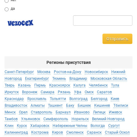
нет
да
Отправить
Регионы присутствия
Санкт-Петербург
Москва
Ростов-на-Дону
Новосибирск
Нижний
Новгород
Екатеринбург
Тюмень
Владимир
Московская Область
Тверь
Казань
Пермь
Красноярск
Калуга
Челябинск
Тула
Иркутск
Воронеж
Самара
Рязань
Уфа
Омск
Саратов
Краснодар
Ярославль
Тольятти
Волгоград
Белгород
Киев
Владивосток
Алматы
Ташкент
Баку
Бишкек
Кишинев
Тбилиси
Минск
Орел
Ставрополь
Барнаул
Иваново
Липецк
Ижевск
Тамбов
Ульяновск
Симферополь
Норильск
Великий Новгород
Клин
Курск
Хабаровск
Набережные Челны
Вологда
Сургут
Калининград
Кострома
Киров
Смоленск
Саранск
Старый Оскол