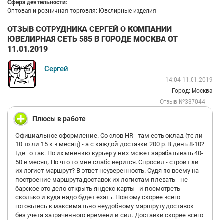
Сфера деятельности:
Оптовая и розничная торговля: Ювелирные изделия
ОТЗЫВ СОТРУДНИКА СЕРГЕЙ О КОМПАНИИ
ЮВЕЛИРНАЯ СЕТЬ 585 В ГОРОДЕ МОСКВА ОТ
11.01.2019
Сергей
14:04 11.01.2019
Город: Москва
Отзыв №337044
Плюсы в работе
Официальное оформление. Со слов HR - там есть оклад (то ли
10 то ли 15 к в месяц) - а с каждой доставки 200 р. В день 8-10?
Где то так. По их мнению курьер у них может зарабатывать 40-
50 в месяц. Но что то мне слабо верится. Спросил - строит ли
их логист маршрут? В ответ неуверенность. Судя по всему на
построение маршрута доставок их логистам плевать - не
барское это дело открыть яндекс карты - и посмотреть
сколько и куда надо будет ехать. Поэтому скорее всего
готовьтесь к максимально неудобному маршруту доставок
без учета затраченного времени и сил. Доставки скорее всего