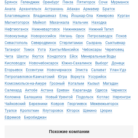
Брянск
Геленджик
Оренбург
Пенза
Пятигорск
Сочи
Мурманск
Анапа
Архангельск
Астрахань
Абакан
Армавир
Братск
Благовещенск
Владикавказ
Елец
Йошкар-Ола
Кемерово
Курган
Магнитогорск
Майкоп
Махачкала
Нальчик
Находка
Нефтеюганск
Нижневартовск
Нижнекамск
Нижний Тагил
Новокузнецк
Новороссийск
Нягань
Орск
Петрозаводск
Псков
Севастополь
Северодвинск
Стерлитамак
Сызрань
Сыктывкар
Таганрог
Томск
Ухта
Ханты-Мансийск
Чебоксары
Череповец
Чита
Шахты
Якутск
Кондопога
Ейск
Минеральные Воды
Кисловодск
Новочебоксарск
Южно-Сахалинск
Выборг
Донецк
Егорьевск
Ессентуки
Новочеркасск
Элиста
Салават
Улан-Удэ
Петропавловск-Камчатский
Югра
Воркута
Уссурийск
Комсомольск-на-Амуре
Грозный
Когалым
Кызыл
Магадан
Салехард
Актобе
Астана
Ереван
Караганда
Одесса
Черкесск
Коломна
Балашиха
Новый Уренгой
Подольск
Котлас
Нерюнгри
Чайковский
Березники
Ковров
Георгиевск
Межвежьегорск
Туапсе
Кропоткин
Ялуторовск
Югорск
Щекино
Цюрих
Ефремов
Биробиджан
Похожие компании