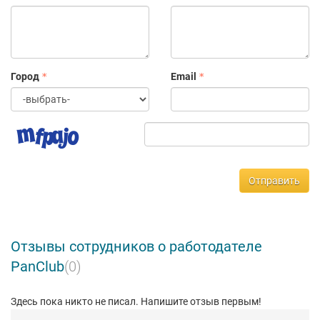
капсулы и подборки, вдохновят вас на новые модные
эксперименты.
У PanClub довольно длинная насыщенная история. Возможно,
вы не знали, но мы — та самая сеть культовых магазинов
Pandora, которая открылась в 2010 году. Спустя 13 лет нам
Город
Email
захотелось стать еще более узнаваемыми и пойти навстречу
модным переменам, поэтому в 2023 году мы приняли важное
решение — совершить ребрендинг компании. Теперь с нами
сотрудничают разные дизайнеры. При этом, мы остаемся
официальными представителями эксклюзивного бренда
Pandora.
PanClub — это не просто сеть ювелирных магазинов, а
Отправить
сплоченное комьюнити, нацеленное сделать каждого клиента
счастливым и стильным.
Отзывы сотрудников о работодателе
PanClub
(0)
Здесь пока никто не писал. Напишите отзыв первым!