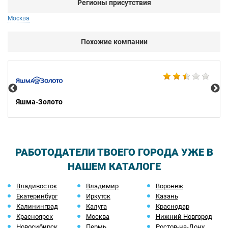
Регионы присутствия
Москва
Похожие компании
Pa
Яшма-Золото
РАБОТОДАТЕЛИ ТВОЕГО ГОРОДА УЖЕ В
НАШЕМ КАТАЛОГЕ
Владивосток
Владимир
Воронеж
Екатеринбург
Иркутск
Казань
Калининград
Калуга
Краснодар
Красноярск
Москва
Нижний Новгород
Новосибирск
Пермь
Ростов-на-Дону