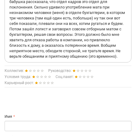
бабушка рассказала, что отдел кадров это отдел для
поклонения. Сильно удивило употребление мата при
незнакомом человеке (меня) в отделе бухгалтерии, в котором
три человека (там ещё один есть, побольше) ну так они вот
себя показали, плевали они на всех, хотим ругаться и будем.
Потом зашёл логист и заговорил совсем отборным матом с
бухгалтером, решая свои вопросы. Этого должно было мне
хватить для отказа работы в компании, но привлекло
близость к дому, а оказалось потерянное время. Вобщем
неприятное место, обходите стороной, не тратьте время. Не
верьте обещаниям и приятному общению (это временно).
Коллектив:
Руководство:
Условия труда:
Соц.пакет:
Карьерный рост:
Имя