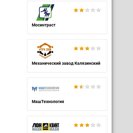
Мосинтраст
Механический завод Калязинский
МашТехнология