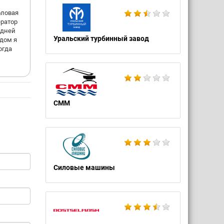
оловая
ератор
едней
Уральский турбинный завод
ядом я
огда
СММ
Силовые машины