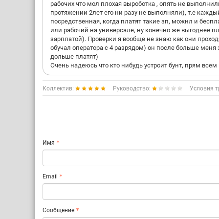
рабочих что мол плохая выроботка , опять не выполнил
протяжении 2лет его ни разу не выполняли), т.е кажд
посредственная, когда платят такие зп, можнл и беспл
или рабочий на универсале, ну конечно же выгоднее пл
зарплатой). Проверки я вообще не знаю как они проходят
обучал оператора с 4 разрядом) он после больше меня з
дольше платят)
Очень надеюсь что кто нибудь устроит бунт, прям всем
Коллектив:
Руководство:
Условия т
Имя
Email
Сообщение