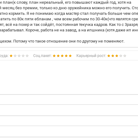
и план(к слову, план нереальный, его повышают каждый год, хотя на
ый месяц без премии, только ко дню оружейника можно его получить. Ст
атно кормить. Я не понимаю когда мастер стал получать больше чем оп
атить по 80к пяти ебланам , чем всем рабочим по 30-40к(что являтся ср
, всё на похер и так сойдёт, постоянная текучка кадров. Как то с 3разр
арабатывал. Короче, работа не на завод, а на ипшника (хотя даже ип ин
 цехом. Потому что такое отношение они по другому не поменяют.
руда:
Соц.пакет:
Карьерный рост: