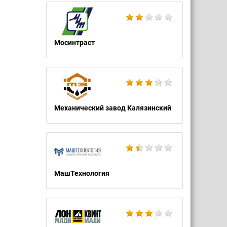
Мосинтраст
Механический завод Калязинский
МашТехнология