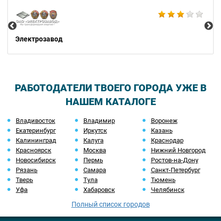
Би
Электрозавод
РАБОТОДАТЕЛИ ТВОЕГО ГОРОДА УЖЕ В
НАШЕМ КАТАЛОГЕ
Владивосток
Владимир
Воронеж
Екатеринбург
Иркутск
Казань
Калининград
Калуга
Краснодар
Красноярск
Москва
Нижний Новгород
Новосибирск
Пермь
Ростов-на-Дону
Рязань
Самара
Санкт-Петербург
Тверь
Тула
Тюмень
Уфа
Хабаровск
Челябинск
Полный список городов