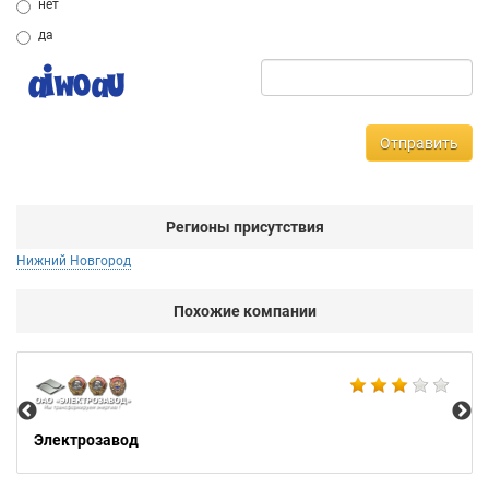
нет
да
Отправить
Регионы присутствия
Нижний Новгород
Похожие компании
Би
Электрозавод