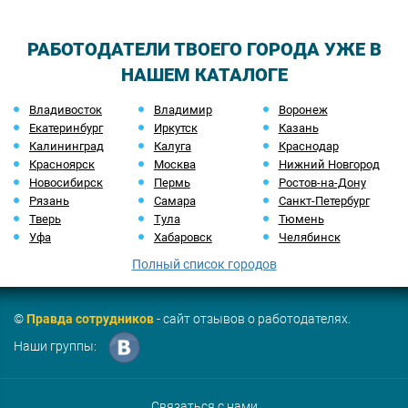
РАБОТОДАТЕЛИ ТВОЕГО ГОРОДА УЖЕ В
НАШЕМ КАТАЛОГЕ
Владивосток
Владимир
Воронеж
Екатеринбург
Иркутск
Казань
Калининград
Калуга
Краснодар
Красноярск
Москва
Нижний Новгород
Новосибирск
Пермь
Ростов-на-Дону
Рязань
Самара
Санкт-Петербург
Тверь
Тула
Тюмень
Уфа
Хабаровск
Челябинск
Полный список городов
©
Правда сотрудников
- сайт отзывов о работодателях.
Наши группы:
Связаться с нами