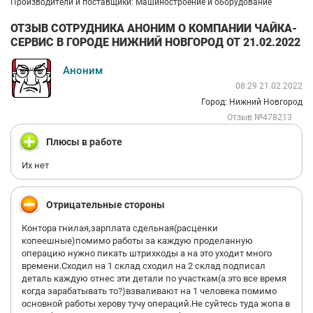
Производители и поставщики: Машиностроение и оборудование
ОТЗЫВ СОТРУДНИКА АНОНИМ О КОМПАНИИ ЧАЙКА-
СЕРВИС В ГОРОДЕ НИЖНИЙ НОВГОРОД ОТ 21.02.2022
Аноним
08:29 21.02.2022
Город: Нижний Новгород
Отзыв №478213
Плюсы в работе
Их нет
Отрицательные стороны
Контора гнилая,зарплата сдельная(расценки
копеешные)помимо работы за каждую проделанную
операцию нужно пикать штрихкоды а на это уходит много
времени.Сходил на 1 склад сходил на 2 склад подписал
деталь каждую отнес эти детали по участкам(а это все время
когда зарабатывать то?)взваливают на 1 человека помимо
основной работы херову тучу операций.Не суйтесь туда жопа в