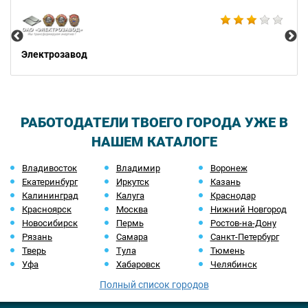
Би
Электрозавод
РАБОТОДАТЕЛИ ТВОЕГО ГОРОДА УЖЕ В
НАШЕМ КАТАЛОГЕ
Владивосток
Владимир
Воронеж
Екатеринбург
Иркутск
Казань
Калининград
Калуга
Краснодар
Красноярск
Москва
Нижний Новгород
Новосибирск
Пермь
Ростов-на-Дону
Рязань
Самара
Санкт-Петербург
Тверь
Тула
Тюмень
Уфа
Хабаровск
Челябинск
Полный список городов