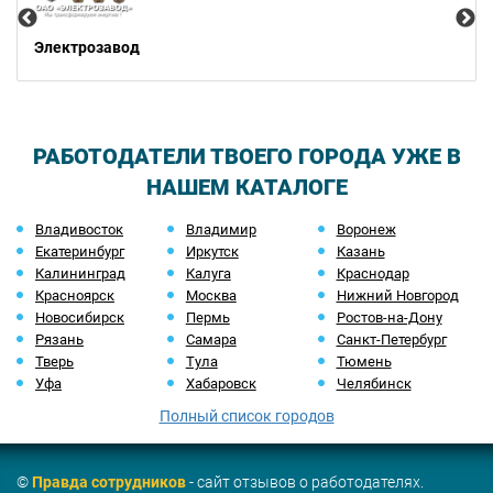
Электрозавод
РАБОТОДАТЕЛИ ТВОЕГО ГОРОДА УЖЕ В
НАШЕМ КАТАЛОГЕ
Владивосток
Владимир
Воронеж
Екатеринбург
Иркутск
Казань
Калининград
Калуга
Краснодар
Красноярск
Москва
Нижний Новгород
Новосибирск
Пермь
Ростов-на-Дону
Рязань
Самара
Санкт-Петербург
Тверь
Тула
Тюмень
Уфа
Хабаровск
Челябинск
Полный список городов
©
Правда сотрудников
- сайт отзывов о работодателях.