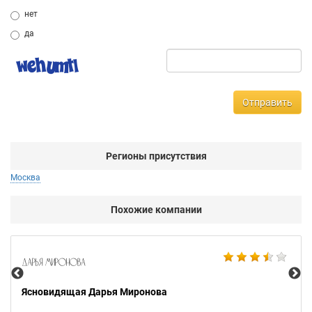
нет
да
Отправить
Регионы присутствия
Москва
Похожие компании
Ax
Ясновидящая Дарья Миронова