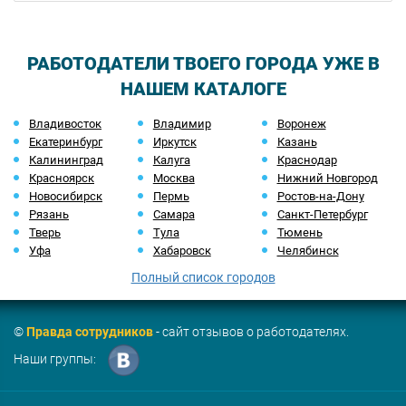
РАБОТОДАТЕЛИ ТВОЕГО ГОРОДА УЖЕ В
НАШЕМ КАТАЛОГЕ
Владивосток
Владимир
Воронеж
Екатеринбург
Иркутск
Казань
Калининград
Калуга
Краснодар
Красноярск
Москва
Нижний Новгород
Новосибирск
Пермь
Ростов-на-Дону
Рязань
Самара
Санкт-Петербург
Тверь
Тула
Тюмень
Уфа
Хабаровск
Челябинск
Полный список городов
©
Правда сотрудников
- сайт отзывов о работодателях.
Наши группы: