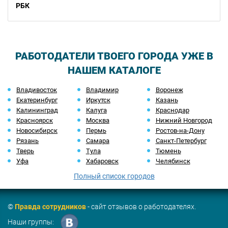
РБК
РАБОТОДАТЕЛИ ТВОЕГО ГОРОДА УЖЕ В
НАШЕМ КАТАЛОГЕ
Владивосток
Владимир
Воронеж
Екатеринбург
Иркутск
Казань
Калининград
Калуга
Краснодар
Красноярск
Москва
Нижний Новгород
Новосибирск
Пермь
Ростов-на-Дону
Рязань
Самара
Санкт-Петербург
Тверь
Тула
Тюмень
Уфа
Хабаровск
Челябинск
Полный список городов
©
Правда сотрудников
- сайт отзывов о работодателях.
Наши группы: