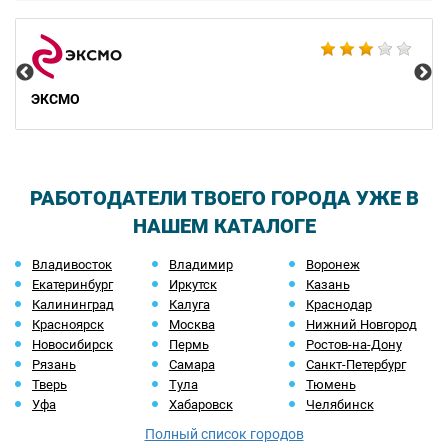
2G
ЭКСМО
РАБОТОДАТЕЛИ ТВОЕГО ГОРОДА УЖЕ В
НАШЕМ КАТАЛОГЕ
Владивосток
Владимир
Воронеж
Екатеринбург
Иркутск
Казань
Калининград
Калуга
Краснодар
Красноярск
Москва
Нижний Новгород
Новосибирск
Пермь
Ростов-на-Дону
Рязань
Самара
Санкт-Петербург
Тверь
Тула
Тюмень
Уфа
Хабаровск
Челябинск
Полный список городов