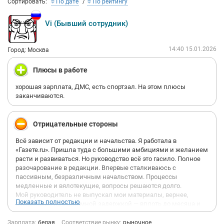
Сортировать:
По дате
По рейтингу
Vi (Бывший сотрудник)
14:40 15.01.2026
Город: Москва
Плюсы в работе
хорошая зарплата, ДМС, есть спортзал. На этом плюсы
заканчиваются.
Отрицательные стороны
Всё зависит от редакции и начальства. Я работала в
«Газете.ru». Пришла туда с большими амбициями и желанием
расти и развиваться. Но руководство всё это гасило. Полное
разочарование в редакции. Впервые сталкиваюсь с
пассивным, безразличным начальством. Процессы
медленные и вялотекущие, вопросы решаются долго.
Мой руководитель не выпускал мои материалы, вернее,
Показать полностью
публиковал их с огромной задержкой — вплоть до месяца и
более. Некоторые статьи так и не вышли, потому что потом
потеряли свою актуальность. Постоянно приходилось
Зарплата:
белая
Соответствие рынку:
рыночное