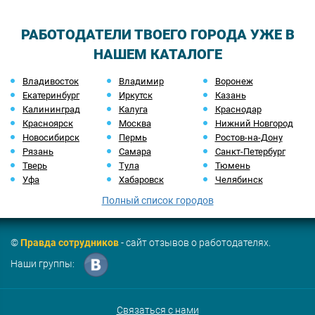
РАБОТОДАТЕЛИ ТВОЕГО ГОРОДА УЖЕ В
НАШЕМ КАТАЛОГЕ
Владивосток
Владимир
Воронеж
Екатеринбург
Иркутск
Казань
Калининград
Калуга
Краснодар
Красноярск
Москва
Нижний Новгород
Новосибирск
Пермь
Ростов-на-Дону
Рязань
Самара
Санкт-Петербург
Тверь
Тула
Тюмень
Уфа
Хабаровск
Челябинск
Полный список городов
©
Правда сотрудников
- сайт отзывов о работодателях.
Наши группы:
Связаться с нами